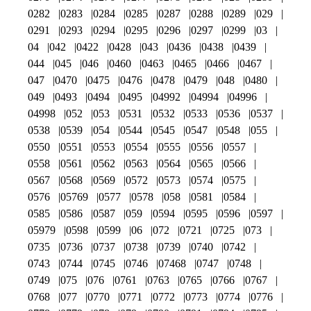
0282
0283
0284
0285
0287
0288
0289
029
0291
0293
0294
0295
0296
0297
0299
03
04
042
0422
0428
043
0436
0438
0439
044
045
046
0460
0463
0465
0466
0467
047
0470
0475
0476
0478
0479
048
0480
049
0493
0494
0495
04992
04994
04996
04998
052
053
0531
0532
0533
0536
0537
0538
0539
054
0544
0545
0547
0548
055
0550
0551
0553
0554
0555
0556
0557
0558
0561
0562
0563
0564
0565
0566
0567
0568
0569
0572
0573
0574
0575
0576
05769
0577
0578
058
0581
0584
0585
0586
0587
059
0594
0595
0596
0597
05979
0598
0599
06
072
0721
0725
073
0735
0736
0737
0738
0739
0740
0742
0743
0744
0745
0746
07468
0747
0748
0749
075
076
0761
0763
0765
0766
0767
0768
077
0770
0771
0772
0773
0774
0776