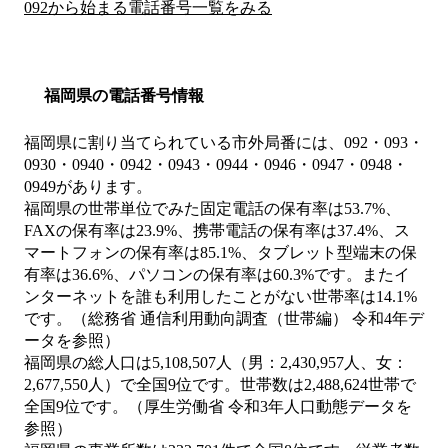
092から始まる電話番号一覧をみる
福岡県の電話番号情報
福岡県に割り当てられている市外局番には、092・093・
0930・0940・0942・0943・0944・0946・0947・0948・
0949があります。
福岡県の世帯単位でみた固定電話の保有率は53.7%、
FAXの保有率は23.9%、携帯電話の保有率は37.4%、ス
マートフォンの保有率は85.1%、タブレット型端末の保
有率は36.6%、パソコンの保有率は60.3%です。またイ
ンターネットを誰も利用したことがない世帯率は14.1%
です。（総務省 通信利用動向調査（世帯編） 令和4年デ
ータを参照）
福岡県の総人口は5,108,507人（男：2,430,957人、女：
2,677,550人）で全国9位です。世帯数は2,488,624世帯で
全国9位です。（厚生労働省 令和3年人口動態データを
参照）