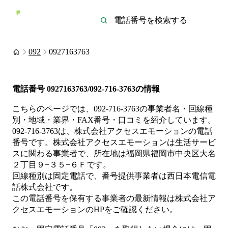
092
0927163763
電話番号
0927163763/092-716-3763
の情報
こちらのページでは、
092-716-3763
の事業者名・回線種
別・地域・業界・FAX番号・口コミを紹介しています。
092-716-3763
は、
株式会社アクセスエモーション
の電話
番号です。
株式会社アクセスエモーションは
生活サービ
ス
に関わる事業者
で、所在地は福岡県福岡市中央区大名
２丁目９−３５−６Ｆ
です。
回線種別は
固定電話
で、番号提供事業者は
西日本電信電
話株式会社
です。
この電話番号を保有する事業者の最新情報は
株式会社ア
クセスエモーション
のHP
をご確認ください。