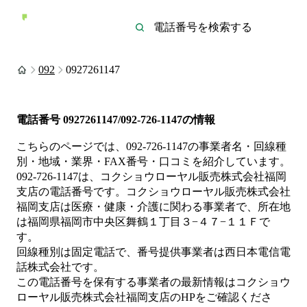
092
0927261147
電話番号
0927261147/092-726-1147
の情報
こちらのページでは、
092-726-1147
の事業者名・回線種
別・地域・業界・FAX番号・口コミを紹介しています。
092-726-1147
は、
コクショウローヤル販売株式会社福岡
支店
の電話番号です。
コクショウローヤル販売株式会社
福岡支店は
医療・健康・介護
に関わる事業者
で、所在地
は福岡県福岡市中央区舞鶴１丁目３−４７−１１Ｆ
で
す。
回線種別は
固定電話
で、番号提供事業者は
西日本電信電
話株式会社
です。
この電話番号を保有する事業者の最新情報は
コクショウ
ローヤル販売株式会社福岡支店
のHP
をご確認くださ