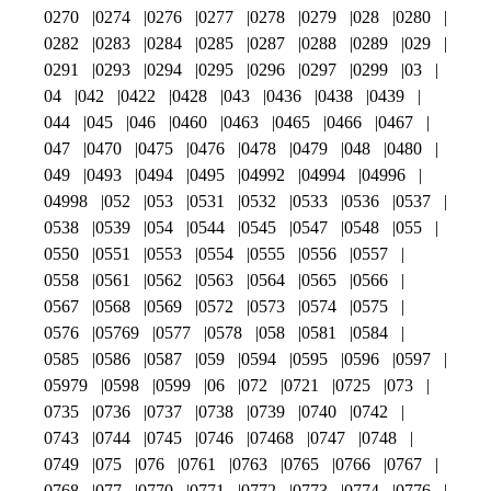
0270
0274
0276
0277
0278
0279
028
0280
0282
0283
0284
0285
0287
0288
0289
029
0291
0293
0294
0295
0296
0297
0299
03
04
042
0422
0428
043
0436
0438
0439
044
045
046
0460
0463
0465
0466
0467
047
0470
0475
0476
0478
0479
048
0480
049
0493
0494
0495
04992
04994
04996
04998
052
053
0531
0532
0533
0536
0537
0538
0539
054
0544
0545
0547
0548
055
0550
0551
0553
0554
0555
0556
0557
0558
0561
0562
0563
0564
0565
0566
0567
0568
0569
0572
0573
0574
0575
0576
05769
0577
0578
058
0581
0584
0585
0586
0587
059
0594
0595
0596
0597
05979
0598
0599
06
072
0721
0725
073
0735
0736
0737
0738
0739
0740
0742
0743
0744
0745
0746
07468
0747
0748
0749
075
076
0761
0763
0765
0766
0767
0768
077
0770
0771
0772
0773
0774
0776