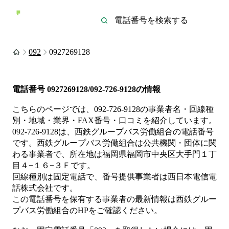
092
0927269128
電話番号
0927269128/092-726-9128
の情報
こちらのページでは、
092-726-9128
の事業者名・回線種
別・地域・業界・FAX番号・口コミを紹介しています。
092-726-9128
は、
西鉄グループバス労働組合
の電話番号
です。
西鉄グループバス労働組合は
公共機関・団体
に関
わる事業者
で、所在地は福岡県福岡市中央区大手門１丁
目４−１６−３Ｆ
です。
回線種別は
固定電話
で、番号提供事業者は
西日本電信電
話株式会社
です。
この電話番号を保有する事業者の最新情報は
西鉄グルー
プバス労働組合
のHP
をご確認ください。