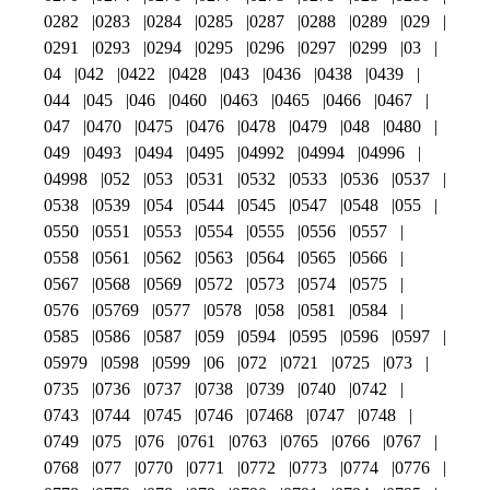
0282
0283
0284
0285
0287
0288
0289
029
0291
0293
0294
0295
0296
0297
0299
03
04
042
0422
0428
043
0436
0438
0439
044
045
046
0460
0463
0465
0466
0467
047
0470
0475
0476
0478
0479
048
0480
049
0493
0494
0495
04992
04994
04996
04998
052
053
0531
0532
0533
0536
0537
0538
0539
054
0544
0545
0547
0548
055
0550
0551
0553
0554
0555
0556
0557
0558
0561
0562
0563
0564
0565
0566
0567
0568
0569
0572
0573
0574
0575
0576
05769
0577
0578
058
0581
0584
0585
0586
0587
059
0594
0595
0596
0597
05979
0598
0599
06
072
0721
0725
073
0735
0736
0737
0738
0739
0740
0742
0743
0744
0745
0746
07468
0747
0748
0749
075
076
0761
0763
0765
0766
0767
0768
077
0770
0771
0772
0773
0774
0776