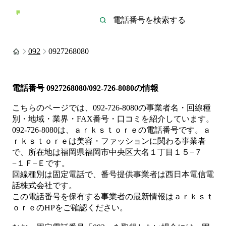
092
0927268080
電話番号
0927268080/092-726-8080
の情報
こちらのページでは、
092-726-8080
の事業者名・回線種
別・地域・業界・FAX番号・口コミを紹介しています。
092-726-8080
は、
ａｒｋｓｔｏｒｅ
の電話番号です。
ａ
ｒｋｓｔｏｒｅは
美容・ファッション
に関わる事業者
で、所在地は福岡県福岡市中央区大名１丁目１５−７
−１Ｆ−Ｅ
です。
回線種別は
固定電話
で、番号提供事業者は
西日本電信電
話株式会社
です。
この電話番号を保有する事業者の最新情報は
ａｒｋｓｔ
ｏｒｅ
のHP
をご確認ください。