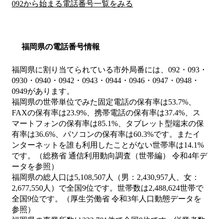
092から始まる電話番号一覧をみる
福岡県の電話番号情報
福岡県に割り当てられている市外局番には、092・093・
0930・0940・0942・0943・0944・0946・0947・0948・
0949があります。
福岡県の世帯単位でみた固定電話の保有率は53.7%、
FAXの保有率は23.9%、携帯電話の保有率は37.4%、ス
マートフォンの保有率は85.1%、タブレット型端末の保
有率は36.6%、パソコンの保有率は60.3%です。またイ
ンターネットを誰も利用したことがない世帯率は14.1%
です。（総務省 通信利用動向調査（世帯編） 令和4年デ
ータを参照）
福岡県の総人口は5,108,507人（男：2,430,957人、女：
2,677,550人）で全国9位です。世帯数は2,488,624世帯で
全国9位です。（厚生労働省 令和3年人口動態データを
参照）