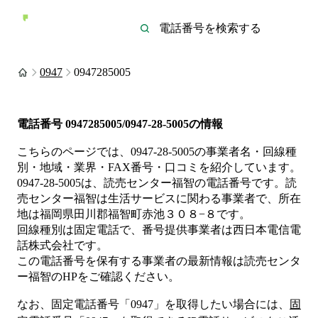
0947
0947285005
電話番号
0947285005/0947-28-5005
の情報
こちらのページでは、
0947-28-5005
の事業者名・回線種
別・地域・業界・FAX番号・口コミを紹介しています。
0947-28-5005
は、
読売センター福智
の電話番号です。
読
売センター福智は
生活サービス
に関わる事業者
で、所在
地は福岡県田川郡福智町赤池３０８−８
です。
回線種別は
固定電話
で、番号提供事業者は
西日本電信電
話株式会社
です。
この電話番号を保有する事業者の最新情報は
読売センタ
ー福智
のHP
をご確認ください。
なお、固定電話番号「
0947
」を取得したい場合には、
固