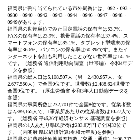
福岡県に割り当てられている市外局番には、092・093・
0930・0940・0942・0943・0944・0946・0947・0948・
0949があります。
福岡県の世帯単位でみた固定電話の保有率は53.7%、
FAXの保有率は23.9%、携帯電話の保有率は37.4%、ス
マートフォンの保有率は85.1%、タブレット型端末の保
有率は36.6%、パソコンの保有率は60.3%です。またイ
ンターネットを誰も利用したことがない世帯率は14.1%
です。（総務省 通信利用動向調査（世帯編） 令和4年デ
ータを参照）
福岡県の総人口は5,108,507人（男：2,430,957人、女：
2,677,550人）で全国9位です。世帯数は2,488,624世帯で
全国9位です。（厚生労働省 令和3年人口動態データを
参照）
福岡県の事業所数は232,701件で全国8位です。従業者数
は2,389,165人で、1事業所あたりの従業者数は10.27人で
す。（総務省 平成26年経済センサス‐基礎調査を参照）
福岡県の1人あたり県民所得は283.8万円で全国32位で
す。（内閣府 県民経済計算(令和元年度)を参照）
福岡県の消費者物価地域差指数（交通・通信）は98.7で