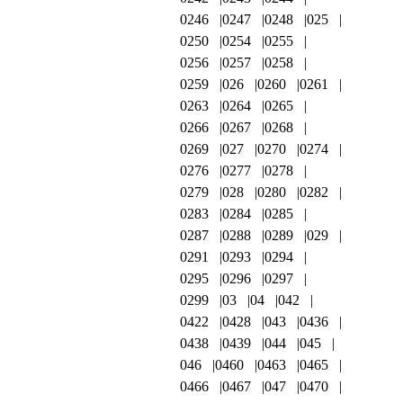
0246
0247
0248
025
0250
0254
0255
0256
0257
0258
0259
026
0260
0261
0263
0264
0265
0266
0267
0268
0269
027
0270
0274
0276
0277
0278
0279
028
0280
0282
0283
0284
0285
0287
0288
0289
029
0291
0293
0294
0295
0296
0297
0299
03
04
042
0422
0428
043
0436
0438
0439
044
045
046
0460
0463
0465
0466
0467
047
0470