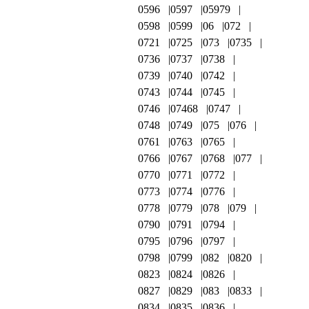
0596
0597
05979
0598
0599
06
072
0721
0725
073
0735
0736
0737
0738
0739
0740
0742
0743
0744
0745
0746
07468
0747
0748
0749
075
076
0761
0763
0765
0766
0767
0768
077
0770
0771
0772
0773
0774
0776
0778
0779
078
079
0790
0791
0794
0795
0796
0797
0798
0799
082
0820
0823
0824
0826
0827
0829
083
0833
0834
0835
0836