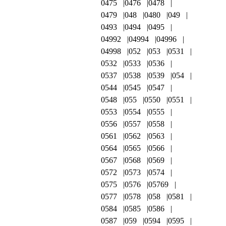
0475
0476
0478
0479
048
0480
049
0493
0494
0495
04992
04994
04996
04998
052
053
0531
0532
0533
0536
0537
0538
0539
054
0544
0545
0547
0548
055
0550
0551
0553
0554
0555
0556
0557
0558
0561
0562
0563
0564
0565
0566
0567
0568
0569
0572
0573
0574
0575
0576
05769
0577
0578
058
0581
0584
0585
0586
0587
059
0594
0595