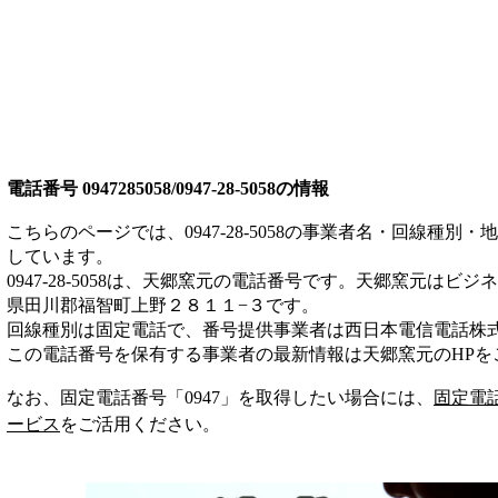
電話番号
0947285058/0947-28-5058
の情報
こちらのページでは、
0947-28-5058
の事業者名・回線種別・地
しています。
0947-28-5058
は、
天郷窯元
の電話番号です。
天郷窯元は
ビジネ
県田川郡福智町上野２８１１−３
です。
回線種別は
固定電話
で、番号提供事業者は
西日本電信電話株
この電話番号を保有する事業者の最新情報は
天郷窯元
のHP
を
なお、固定電話番号「
0947
」を取得したい場合には、
固定電
ービス
をご活用ください。