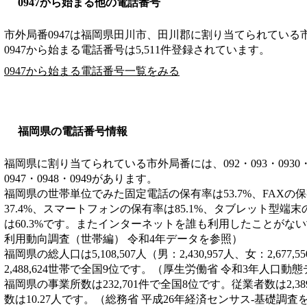
0947から始まる他の電話番号
市外局番
0947
は
福岡県田川市、田川郡
に割り当てられている
0947から始まる電話番号は5,511件登録されています。
0947から始まる電話番号一覧をみる
福岡県の電話番号情報
福岡県に割り当てられている市外局番には、092・093・0930・0940
0947・0948・0949があります。
福岡県の世帯単位でみた固定電話の保有率は53.7%、FAXの保
37.4%、スマートフォンの保有率は85.1%、タブレット型端末
は60.3%です。またインターネットを誰も利用したことがない世
利用動向調査（世帯編） 令和4年データを参照）
福岡県の総人口は5,108,507人（男：2,430,957人、女：2,6
2,488,624世帯で全国9位です。（厚生労働省 令和3年人口動
福岡県の事業所数は232,701件で全国8位です。従業者数は2,3
数は10.27人です。（総務省 平成26年経済センサス‐基礎調査