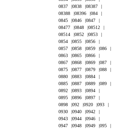
0837
0838
08387
08388
08396
084
0845
0846
0847
08477
0848
08512
08514
0852
0853
0854
0855
0856
0857
0858
0859
086
0863
0865
0866
0867
0868
0869
087
0875
0877
0879
088
0880
0883
0884
0885
0887
0889
089
0892
0893
0894
0895
0896
0897
0898
092
0920
093
0930
0940
0942
0943
0944
0946
0947
0948
0949
095