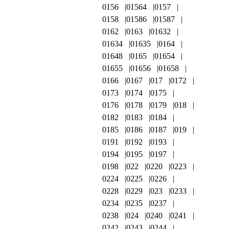
0156
01564
0157
0158
01586
01587
0162
0163
01632
01634
01635
0164
01648
0165
01654
01655
01656
01658
0166
0167
017
0172
0173
0174
0175
0176
0178
0179
018
0182
0183
0184
0185
0186
0187
019
0191
0192
0193
0194
0195
0197
0198
022
0220
0223
0224
0225
0226
0228
0229
023
0233
0234
0235
0237
0238
024
0240
0241
0242
0243
0244