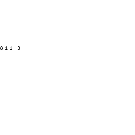
８１１−３