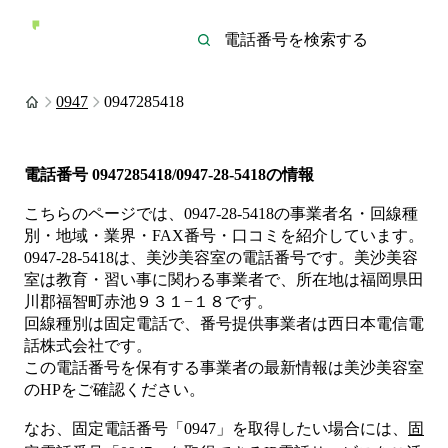
0947
0947285418
電話番号
0947285418/0947-28-5418
の情報
こちらのページでは、
0947-28-5418
の事業者名・回線種
別・地域・業界・FAX番号・口コミを紹介しています。
0947-28-5418
は、
美沙美容室
の電話番号です。
美沙美容
室は
教育・習い事
に関わる事業者
で、所在地は福岡県田
川郡福智町赤池９３１−１８
です。
回線種別は
固定電話
で、番号提供事業者は
西日本電信電
話株式会社
です。
この電話番号を保有する事業者の最新情報は
美沙美容室
のHP
をご確認ください。
なお、固定電話番号「
0947
」を取得したい場合には、
固