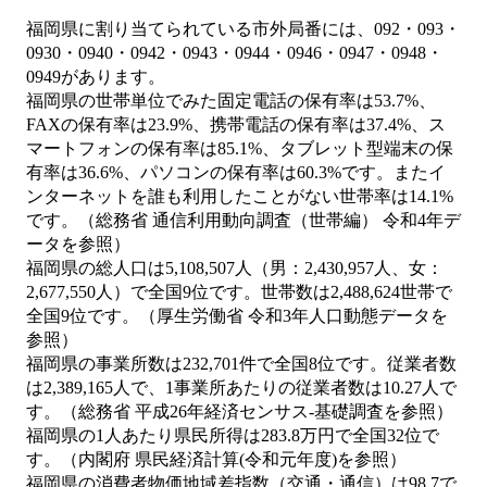
福岡県に割り当てられている市外局番には、092・093・
0930・0940・0942・0943・0944・0946・0947・0948・
0949があります。
福岡県の世帯単位でみた固定電話の保有率は53.7%、
FAXの保有率は23.9%、携帯電話の保有率は37.4%、ス
マートフォンの保有率は85.1%、タブレット型端末の保
有率は36.6%、パソコンの保有率は60.3%です。またイ
ンターネットを誰も利用したことがない世帯率は14.1%
です。（総務省 通信利用動向調査（世帯編） 令和4年デ
ータを参照）
福岡県の総人口は5,108,507人（男：2,430,957人、女：
2,677,550人）で全国9位です。世帯数は2,488,624世帯で
全国9位です。（厚生労働省 令和3年人口動態データを
参照）
福岡県の事業所数は232,701件で全国8位です。従業者数
は2,389,165人で、1事業所あたりの従業者数は10.27人で
す。（総務省 平成26年経済センサス‐基礎調査を参照）
福岡県の1人あたり県民所得は283.8万円で全国32位で
す。（内閣府 県民経済計算(令和元年度)を参照）
福岡県の消費者物価地域差指数（交通・通信）は98.7で