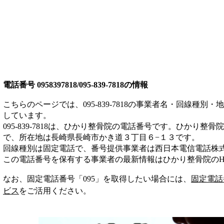
電話番号
0958397818/095-839-7818
の情報
こちらのページでは、
095-839-7818
の事業者名・回線種別・地
しています。
095-839-7818
は、
ひかり整骨院
の電話番号です。
ひかり整骨院
で、所在地は長崎県長崎市かき道３丁目６−１３
です。
回線種別は
固定電話
で、番号提供事業者は
西日本電信電話株
この電話番号を保有する事業者の最新情報は
ひかり整骨院
のH
なお、固定電話番号「
095
」を取得したい場合には、
固定電話
ビス
をご活用ください。