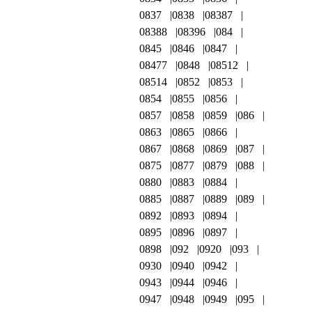
0837
0838
08387
08388
08396
084
0845
0846
0847
08477
0848
08512
08514
0852
0853
0854
0855
0856
0857
0858
0859
086
0863
0865
0866
0867
0868
0869
087
0875
0877
0879
088
0880
0883
0884
0885
0887
0889
089
0892
0893
0894
0895
0896
0897
0898
092
0920
093
0930
0940
0942
0943
0944
0946
0947
0948
0949
095