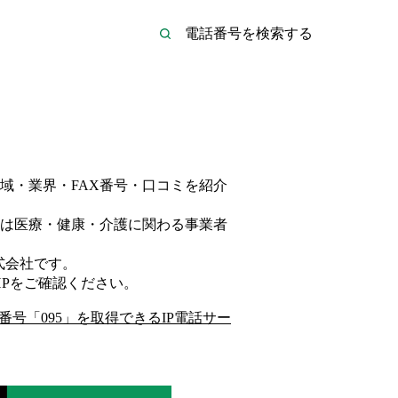
域・業界・FAX番号・口コミを紹介
は
医療・健康・介護
に関わる事業者
式会社
です。
P
をご確認ください。
番号「
095
」を取得できるIP電話サー