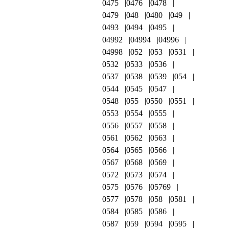
0475
0476
0478
0479
048
0480
049
0493
0494
0495
04992
04994
04996
04998
052
053
0531
0532
0533
0536
0537
0538
0539
054
0544
0545
0547
0548
055
0550
0551
0553
0554
0555
0556
0557
0558
0561
0562
0563
0564
0565
0566
0567
0568
0569
0572
0573
0574
0575
0576
05769
0577
0578
058
0581
0584
0585
0586
0587
059
0594
0595