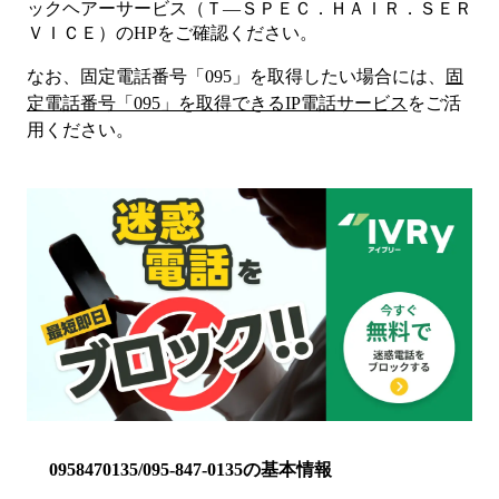
ックヘアーサービス（Ｔ—ＳＰＥＣ．ＨＡＩＲ．ＳＥＲ
ＶＩＣＥ）
のHP
をご確認ください。
なお、固定電話番号「
095
」を取得したい場合には、
固
定電話番号「
095
」を取得できるIP電話サービス
をご活
用ください。
0958470135/095-847-0135の基本情報