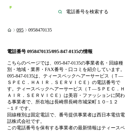
095
0958470135
電話番号
0958470135/095-847-0135
の情報
こちらのページでは、
095-847-0135
の事業者名・回線種
別・地域・業界・FAX番号・口コミを紹介しています。
095-847-0135
は、
ティースペックヘアーサービス（Ｔ—
ＳＰＥＣ．ＨＡＩＲ．ＳＥＲＶＩＣＥ）
の電話番号で
す。
ティースペックヘアーサービス（Ｔ—ＳＰＥＣ．Ｈ
ＡＩＲ．ＳＥＲＶＩＣＥ）は
美容・ファッション
に関わ
る事業者
で、所在地は長崎県長崎市城栄町１０−１２
−１Ｆ
です。
回線種別は
固定電話
で、番号提供事業者は
西日本電信電
話株式会社
です。
この電話番号を保有する事業者の最新情報は
ティースペ