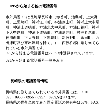
095から始まる他の電話番号
市外局番
095
は
長崎県長崎市（赤首町、池島町、上大野
町、上黒崎町、神浦江川町、神浦扇山町、神浦上大中尾
町、神浦上道徳町、神浦北大中尾町、神浦口福町、神浦
下大中尾町、神浦下道徳町、神浦夏井町、神浦丸尾町、
神浦向町、下大野町、下黒崎町、新牧野町、永田町、西
出津町及び東出津町を除く。）、西彼杵郡
に割り当てら
れている市外局番です。
095から始まる電話番号は22,353件登録されています。
095から始まる電話番号一覧をみる
長崎県の電話番号情報
長崎県に割り当てられている市外局番には、0920・
095・0950・0956・0957・0959があります。
長崎県の世帯単位でみた固定電話の保有率は63%、FAX