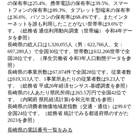
の保有率は25.4%、携帯電話の保有率は39.5%、スマー
トフォンの保有率は89.3%、タブレット型端末の保有率
は36.6%、パソコンの保有率は68.4%です。またインタ
ーネットを誰も利用したことがない世帯率は9.6%で
す。（総務省 通信利用動向調査（世帯編） 令和4年デー
タを参照）
長崎県の総人口は1,320,055人（男：622,766人、女：
697,289人）で全国30位です。世帯数は632,206世帯で全
国28位です。（厚生労働省 令和3年人口動態データを参
照）
長崎県の事業所数は67,074件で全国28位です。従業者数
は619,313人で、1事業所あたりの従業者数は9.23人で
す。（総務省 平成26年経済センサス‐基礎調査を参照）
長崎県の1人あたり県民所得は265.5万円で全国42位で
す。（内閣府 県民経済計算(令和元年度)を参照）
長崎県の消費者物価地域差指数（交通・通信）は99.6で
全国24位です。（総務省 統計でみる都道府県のすがた
2023を参照）
長崎県の電話番号一覧をみる