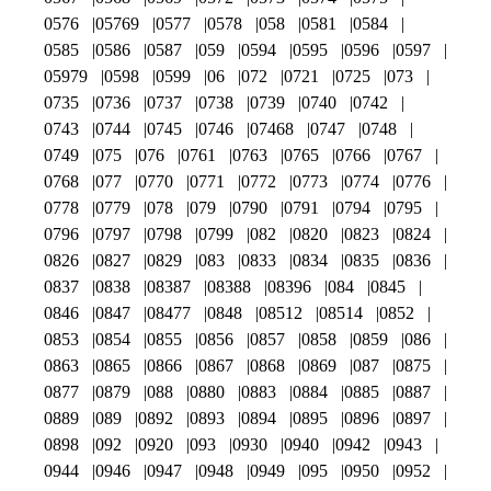
0576
05769
0577
0578
058
0581
0584
0585
0586
0587
059
0594
0595
0596
0597
05979
0598
0599
06
072
0721
0725
073
0735
0736
0737
0738
0739
0740
0742
0743
0744
0745
0746
07468
0747
0748
0749
075
076
0761
0763
0765
0766
0767
0768
077
0770
0771
0772
0773
0774
0776
0778
0779
078
079
0790
0791
0794
0795
0796
0797
0798
0799
082
0820
0823
0824
0826
0827
0829
083
0833
0834
0835
0836
0837
0838
08387
08388
08396
084
0845
0846
0847
08477
0848
08512
08514
0852
0853
0854
0855
0856
0857
0858
0859
086
0863
0865
0866
0867
0868
0869
087
0875
0877
0879
088
0880
0883
0884
0885
0887
0889
089
0892
0893
0894
0895
0896
0897
0898
092
0920
093
0930
0940
0942
0943
0944
0946
0947
0948
0949
095
0950
0952