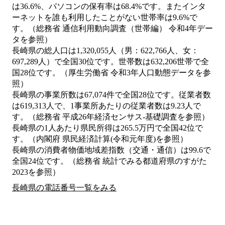
は36.6%、パソコンの保有率は68.4%です。またインタ
ーネットを誰も利用したことがない世帯率は9.6%で
す。（総務省 通信利用動向調査（世帯編） 令和4年デー
タを参照）
長崎県の総人口は1,320,055人（男：622,766人、女：
697,289人）で全国30位です。世帯数は632,206世帯で全
国28位です。（厚生労働省 令和3年人口動態データを参
照）
長崎県の事業所数は67,074件で全国28位です。従業者数
は619,313人で、1事業所あたりの従業者数は9.23人で
す。（総務省 平成26年経済センサス‐基礎調査を参照）
長崎県の1人あたり県民所得は265.5万円で全国42位で
す。（内閣府 県民経済計算(令和元年度)を参照）
長崎県の消費者物価地域差指数（交通・通信）は99.6で
全国24位です。（総務省 統計でみる都道府県のすがた
2023を参照）
長崎県の電話番号一覧をみる