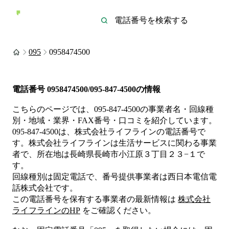
095
0958474500
電話番号
0958474500/095-847-4500
の情報
こちらのページでは、
095-847-4500
の事業者名・回線種
別・地域・業界・FAX番号・口コミを紹介しています。
095-847-4500
は、
株式会社ライフライン
の電話番号で
す。
株式会社ライフラインは
生活サービス
に関わる事業
者
で、所在地は長崎県長崎市小江原３丁目２３−１
で
す。
回線種別は
固定電話
で、番号提供事業者は
西日本電信電
話株式会社
です。
この電話番号を保有する事業者の最新情報は
株式会社
ライフライン
のHP
をご確認ください。