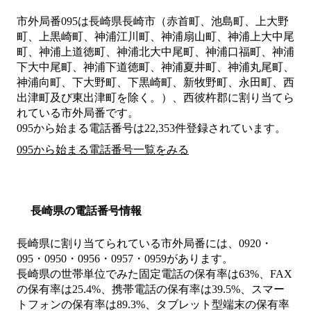
市外局番
095
は
長崎県長崎市（赤首町、池島町、上大野
町、上黒崎町、神浦江川町、神浦扇山町、神浦上大中尾
町、神浦上道徳町、神浦北大中尾町、神浦口福町、神浦
下大中尾町、神浦下道徳町、神浦夏井町、神浦丸尾町、
神浦向町、下大野町、下黒崎町、新牧野町、永田町、西
出津町及び東出津町を除く。）、西彼杵郡
に割り当てら
れている市外局番です。
095から始まる電話番号は22,353件登録されています。
095から始まる電話番号一覧をみる
長崎県の電話番号情報
長崎県に割り当てられている市外局番には、0920・
095・0950・0956・0957・0959があります。
長崎県の世帯単位でみた固定電話の保有率は63%、FAX
の保有率は25.4%、携帯電話の保有率は39.5%、スマー
トフォンの保有率は89.3%、タブレット型端末の保有率