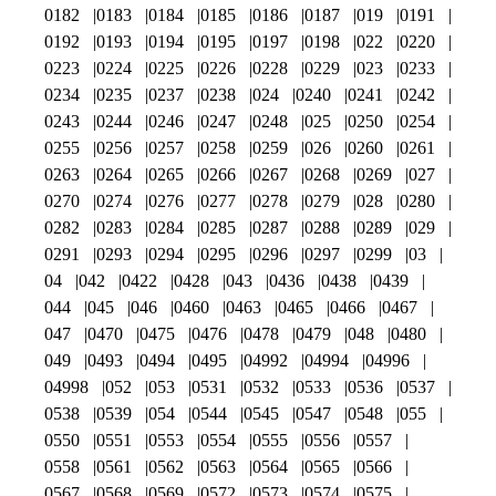
0182
0183
0184
0185
0186
0187
019
0191
0192
0193
0194
0195
0197
0198
022
0220
0223
0224
0225
0226
0228
0229
023
0233
0234
0235
0237
0238
024
0240
0241
0242
0243
0244
0246
0247
0248
025
0250
0254
0255
0256
0257
0258
0259
026
0260
0261
0263
0264
0265
0266
0267
0268
0269
027
0270
0274
0276
0277
0278
0279
028
0280
0282
0283
0284
0285
0287
0288
0289
029
0291
0293
0294
0295
0296
0297
0299
03
04
042
0422
0428
043
0436
0438
0439
044
045
046
0460
0463
0465
0466
0467
047
0470
0475
0476
0478
0479
048
0480
049
0493
0494
0495
04992
04994
04996
04998
052
053
0531
0532
0533
0536
0537
0538
0539
054
0544
0545
0547
0548
055
0550
0551
0553
0554
0555
0556
0557
0558
0561
0562
0563
0564
0565
0566
0567
0568
0569
0572
0573
0574
0575