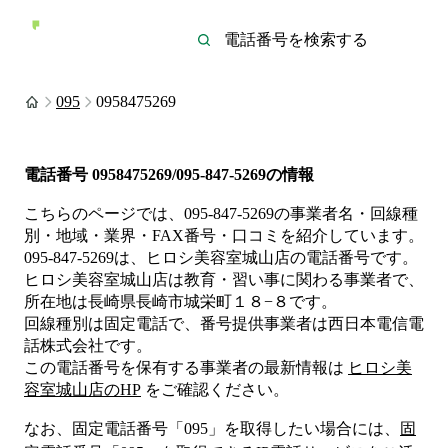
095
0958475269
電話番号
0958475269/095-847-5269
の情報
こちらのページでは、
095-847-5269
の事業者名・回線種
別・地域・業界・FAX番号・口コミを紹介しています。
095-847-5269
は、
ヒロシ美容室城山店
の電話番号です。
ヒロシ美容室城山店は
教育・習い事
に関わる事業者
で、
所在地は長崎県長崎市城栄町１８−８
です。
回線種別は
固定電話
で、番号提供事業者は
西日本電信電
話株式会社
です。
この電話番号を保有する事業者の最新情報は
ヒロシ美
容室城山店
のHP
をご確認ください。
なお、固定電話番号「
095
」を取得したい場合には、
固