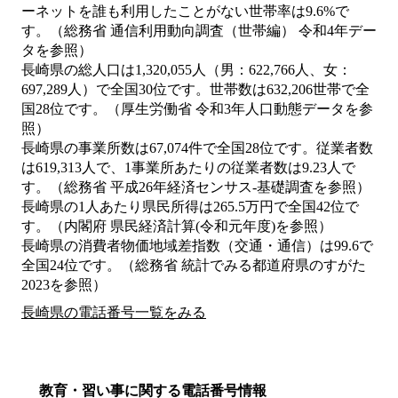
ーネットを誰も利用したことがない世帯率は9.6%で
す。（総務省 通信利用動向調査（世帯編） 令和4年デー
タを参照）
長崎県の総人口は1,320,055人（男：622,766人、女：
697,289人）で全国30位です。世帯数は632,206世帯で全
国28位です。（厚生労働省 令和3年人口動態データを参
照）
長崎県の事業所数は67,074件で全国28位です。従業者数
は619,313人で、1事業所あたりの従業者数は9.23人で
す。（総務省 平成26年経済センサス‐基礎調査を参照）
長崎県の1人あたり県民所得は265.5万円で全国42位で
す。（内閣府 県民経済計算(令和元年度)を参照）
長崎県の消費者物価地域差指数（交通・通信）は99.6で
全国24位です。（総務省 統計でみる都道府県のすがた
2023を参照）
長崎県の電話番号一覧をみる
教育・習い事に関する電話番号情報