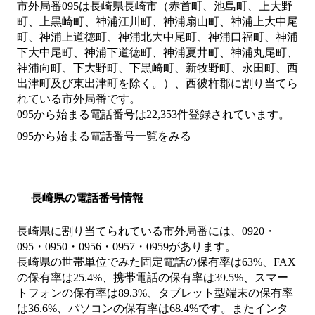
市外局番
095
は
長崎県長崎市（赤首町、池島町、上大野
町、上黒崎町、神浦江川町、神浦扇山町、神浦上大中尾
町、神浦上道徳町、神浦北大中尾町、神浦口福町、神浦
下大中尾町、神浦下道徳町、神浦夏井町、神浦丸尾町、
神浦向町、下大野町、下黒崎町、新牧野町、永田町、西
出津町及び東出津町を除く。）、西彼杵郡
に割り当てら
れている市外局番です。
095から始まる電話番号は22,353件登録されています。
095から始まる電話番号一覧をみる
長崎県の電話番号情報
長崎県に割り当てられている市外局番には、0920・
095・0950・0956・0957・0959があります。
長崎県の世帯単位でみた固定電話の保有率は63%、FAX
の保有率は25.4%、携帯電話の保有率は39.5%、スマー
トフォンの保有率は89.3%、タブレット型端末の保有率
は36.6%、パソコンの保有率は68.4%です。またインタ