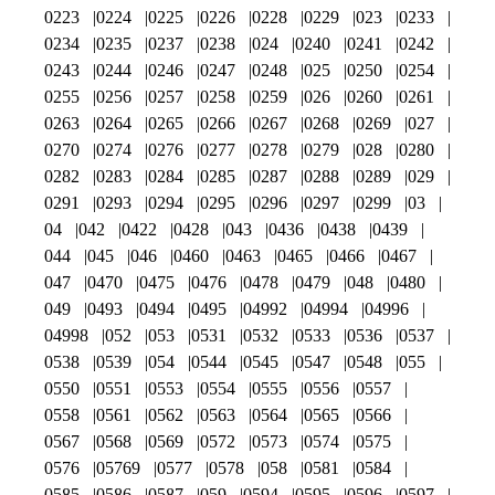
0223
0224
0225
0226
0228
0229
023
0233
0234
0235
0237
0238
024
0240
0241
0242
0243
0244
0246
0247
0248
025
0250
0254
0255
0256
0257
0258
0259
026
0260
0261
0263
0264
0265
0266
0267
0268
0269
027
0270
0274
0276
0277
0278
0279
028
0280
0282
0283
0284
0285
0287
0288
0289
029
0291
0293
0294
0295
0296
0297
0299
03
04
042
0422
0428
043
0436
0438
0439
044
045
046
0460
0463
0465
0466
0467
047
0470
0475
0476
0478
0479
048
0480
049
0493
0494
0495
04992
04994
04996
04998
052
053
0531
0532
0533
0536
0537
0538
0539
054
0544
0545
0547
0548
055
0550
0551
0553
0554
0555
0556
0557
0558
0561
0562
0563
0564
0565
0566
0567
0568
0569
0572
0573
0574
0575
0576
05769
0577
0578
058
0581
0584
0585
0586
0587
059
0594
0595
0596
0597