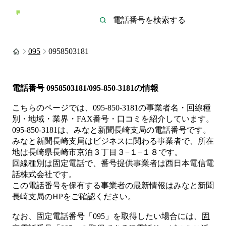
095
0958503181
電話番号
0958503181/095-850-3181
の情報
こちらのページでは、
095-850-3181
の事業者名・回線種
別・地域・業界・FAX番号・口コミを紹介しています。
095-850-3181
は、
みなと新聞長崎支局
の電話番号です。
みなと新聞長崎支局は
ビジネス
に関わる事業者
で、所在
地は長崎県長崎市京泊３丁目３−１−１８
です。
回線種別は
固定電話
で、番号提供事業者は
西日本電信電
話株式会社
です。
この電話番号を保有する事業者の最新情報は
みなと新聞
長崎支局
のHP
をご確認ください。
なお、固定電話番号「
095
」を取得したい場合には、
固