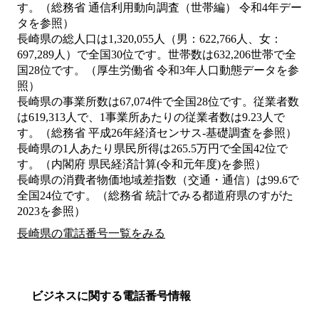
す。（総務省 通信利用動向調査（世帯編） 令和4年デー
タを参照）
長崎県の総人口は1,320,055人（男：622,766人、女：
697,289人）で全国30位です。世帯数は632,206世帯で全
国28位です。（厚生労働省 令和3年人口動態データを参
照）
長崎県の事業所数は67,074件で全国28位です。従業者数
は619,313人で、1事業所あたりの従業者数は9.23人で
す。（総務省 平成26年経済センサス‐基礎調査を参照）
長崎県の1人あたり県民所得は265.5万円で全国42位で
す。（内閣府 県民経済計算(令和元年度)を参照）
長崎県の消費者物価地域差指数（交通・通信）は99.6で
全国24位です。（総務省 統計でみる都道府県のすがた
2023を参照）
長崎県の電話番号一覧をみる
ビジネスに関する電話番号情報