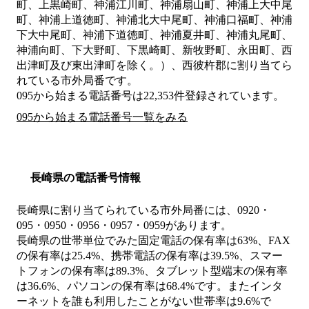
町、上黒崎町、神浦江川町、神浦扇山町、神浦上大中尾
町、神浦上道徳町、神浦北大中尾町、神浦口福町、神浦
下大中尾町、神浦下道徳町、神浦夏井町、神浦丸尾町、
神浦向町、下大野町、下黒崎町、新牧野町、永田町、西
出津町及び東出津町を除く。）、西彼杵郡
に割り当てら
れている市外局番です。
095から始まる電話番号は22,353件登録されています。
095から始まる電話番号一覧をみる
長崎県の電話番号情報
長崎県に割り当てられている市外局番には、0920・
095・0950・0956・0957・0959があります。
長崎県の世帯単位でみた固定電話の保有率は63%、FAX
の保有率は25.4%、携帯電話の保有率は39.5%、スマー
トフォンの保有率は89.3%、タブレット型端末の保有率
は36.6%、パソコンの保有率は68.4%です。またインタ
ーネットを誰も利用したことがない世帯率は9.6%で