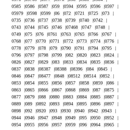
0585
0586
0587
059
0594
0595
0596
0597
05979
0598
0599
06
072
0721
0725
073
0735
0736
0737
0738
0739
0740
0742
0743
0744
0745
0746
07468
0747
0748
0749
075
076
0761
0763
0765
0766
0767
0768
077
0770
0771
0772
0773
0774
0776
0778
0779
078
079
0790
0791
0794
0795
0796
0797
0798
0799
082
0820
0823
0824
0826
0827
0829
083
0833
0834
0835
0836
0837
0838
08387
08388
08396
084
0845
0846
0847
08477
0848
08512
08514
0852
0853
0854
0855
0856
0857
0858
0859
086
0863
0865
0866
0867
0868
0869
087
0875
0877
0879
088
0880
0883
0884
0885
0887
0889
089
0892
0893
0894
0895
0896
0897
0898
092
0920
093
0930
0940
0942
0943
0944
0946
0947
0948
0949
095
0950
0952
0954
0955
0956
0957
0959
096
0964
0965