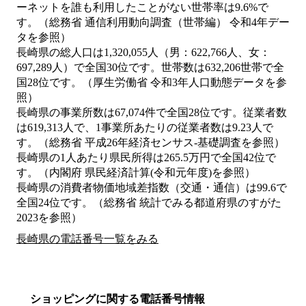
ーネットを誰も利用したことがない世帯率は9.6%で
す。（総務省 通信利用動向調査（世帯編） 令和4年デー
タを参照）
長崎県の総人口は1,320,055人（男：622,766人、女：
697,289人）で全国30位です。世帯数は632,206世帯で全
国28位です。（厚生労働省 令和3年人口動態データを参
照）
長崎県の事業所数は67,074件で全国28位です。従業者数
は619,313人で、1事業所あたりの従業者数は9.23人で
す。（総務省 平成26年経済センサス‐基礎調査を参照）
長崎県の1人あたり県民所得は265.5万円で全国42位で
す。（内閣府 県民経済計算(令和元年度)を参照）
長崎県の消費者物価地域差指数（交通・通信）は99.6で
全国24位です。（総務省 統計でみる都道府県のすがた
2023を参照）
長崎県の電話番号一覧をみる
ショッピングに関する電話番号情報