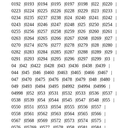
0192
0193
0194
0195
0197
0198
022
0220
0223
0224
0225
0226
0228
0229
023
0233
0234
0235
0237
0238
024
0240
0241
0242
0243
0244
0246
0247
0248
025
0250
0254
0255
0256
0257
0258
0259
026
0260
0261
0263
0264
0265
0266
0267
0268
0269
027
0270
0274
0276
0277
0278
0279
028
0280
0282
0283
0284
0285
0287
0288
0289
029
0291
0293
0294
0295
0296
0297
0299
03
04
042
0422
0428
043
0436
0438
0439
044
045
046
0460
0463
0465
0466
0467
047
0470
0475
0476
0478
0479
048
0480
049
0493
0494
0495
04992
04994
04996
04998
052
053
0531
0532
0533
0536
0537
0538
0539
054
0544
0545
0547
0548
055
0550
0551
0553
0554
0555
0556
0557
0558
0561
0562
0563
0564
0565
0566
0567
0568
0569
0572
0573
0574
0575
0576
05769
0577
0578
058
0581
0584