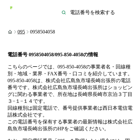
095
0958504058
電話番号
0958504058/095-850-4058
の情報
こちらのページでは、
095-850-4058
の事業者名・回線種
別・地域・業界・FAX番号・口コミを紹介しています。
095-850-4058
は、
株式会社広島魚市場長崎出張所
の電話
番号です。
株式会社広島魚市場長崎出張所は
ショッピン
グ
に関わる事業者
で、所在地は長崎県長崎市京泊３丁目
３−１−１４
です。
回線種別は
固定電話
で、番号提供事業者は
西日本電信電
話株式会社
です。
この電話番号を保有する事業者の最新情報は
株式会社広
島魚市場長崎出張所
のHP
をご確認ください。