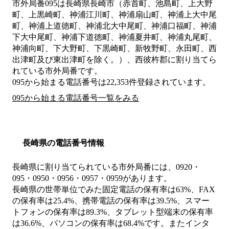
市外局番
095
は
長崎県長崎市（赤首町、池島町、上大野
町、上黒崎町、神浦江川町、神浦扇山町、神浦上大中尾
町、神浦上道徳町、神浦北大中尾町、神浦口福町、神浦
下大中尾町、神浦下道徳町、神浦夏井町、神浦丸尾町、
神浦向町、下大野町、下黒崎町、新牧野町、永田町、西
出津町及び東出津町を除く。）、西彼杵郡
に割り当てら
れている市外局番です。
095から始まる電話番号は22,353件登録されています。
095から始まる電話番号一覧をみる
長崎県の電話番号情報
長崎県に割り当てられている市外局番には、0920・
095・0950・0956・0957・0959があります。
長崎県の世帯単位でみた固定電話の保有率は63%、FAX
の保有率は25.4%、携帯電話の保有率は39.5%、スマー
トフォンの保有率は89.3%、タブレット型端末の保有率
は36.6%、パソコンの保有率は68.4%です。またインタ