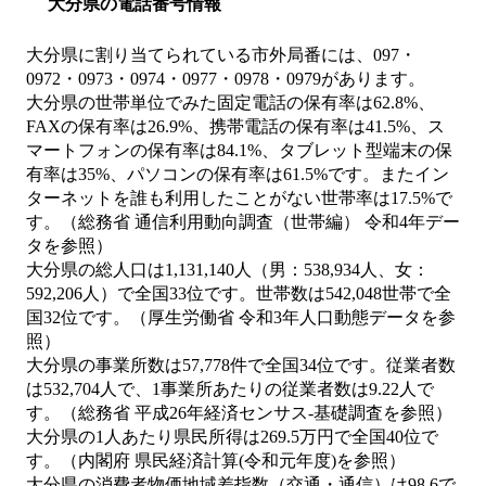
大分県の電話番号情報
大分県に割り当てられている市外局番には、097・
0972・0973・0974・0977・0978・0979があります。
大分県の世帯単位でみた固定電話の保有率は62.8%、
FAXの保有率は26.9%、携帯電話の保有率は41.5%、ス
マートフォンの保有率は84.1%、タブレット型端末の保
有率は35%、パソコンの保有率は61.5%です。またイン
ターネットを誰も利用したことがない世帯率は17.5%で
す。（総務省 通信利用動向調査（世帯編） 令和4年デー
タを参照）
大分県の総人口は1,131,140人（男：538,934人、女：
592,206人）で全国33位です。世帯数は542,048世帯で全
国32位です。（厚生労働省 令和3年人口動態データを参
照）
大分県の事業所数は57,778件で全国34位です。従業者数
は532,704人で、1事業所あたりの従業者数は9.22人で
す。（総務省 平成26年経済センサス‐基礎調査を参照）
大分県の1人あたり県民所得は269.5万円で全国40位で
す。（内閣府 県民経済計算(令和元年度)を参照）
大分県の消費者物価地域差指数（交通・通信）は98.6で