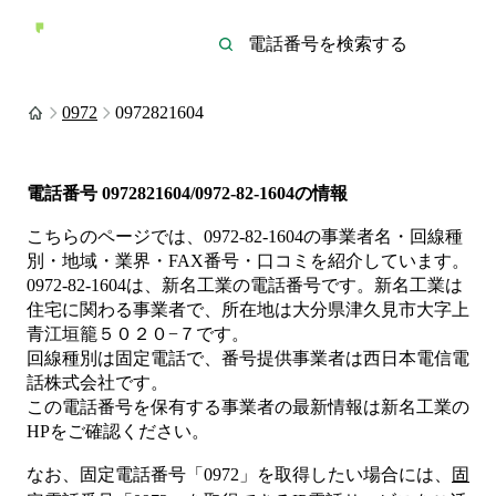
0972
0972821604
電話番号
0972821604/0972-82-1604
の情報
こちらのページでは、
0972-82-1604
の事業者名・回線種
別・地域・業界・FAX番号・口コミを紹介しています。
0972-82-1604
は、
新名工業
の電話番号です。
新名工業は
住宅
に関わる事業者
で、所在地は大分県津久見市大字上
青江垣籠５０２０−７
です。
回線種別は
固定電話
で、番号提供事業者は
西日本電信電
話株式会社
です。
この電話番号を保有する事業者の最新情報は
新名工業
の
HP
をご確認ください。
なお、固定電話番号「
0972
」を取得したい場合には、
固