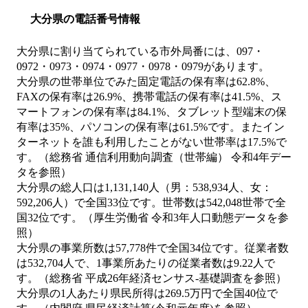
大分県の電話番号情報
大分県に割り当てられている市外局番には、097・
0972・0973・0974・0977・0978・0979があります。
大分県の世帯単位でみた固定電話の保有率は62.8%、
FAXの保有率は26.9%、携帯電話の保有率は41.5%、ス
マートフォンの保有率は84.1%、タブレット型端末の保
有率は35%、パソコンの保有率は61.5%です。またイン
ターネットを誰も利用したことがない世帯率は17.5%で
す。（総務省 通信利用動向調査（世帯編） 令和4年デー
タを参照）
大分県の総人口は1,131,140人（男：538,934人、女：
592,206人）で全国33位です。世帯数は542,048世帯で全
国32位です。（厚生労働省 令和3年人口動態データを参
照）
大分県の事業所数は57,778件で全国34位です。従業者数
は532,704人で、1事業所あたりの従業者数は9.22人で
す。（総務省 平成26年経済センサス‐基礎調査を参照）
大分県の1人あたり県民所得は269.5万円で全国40位で