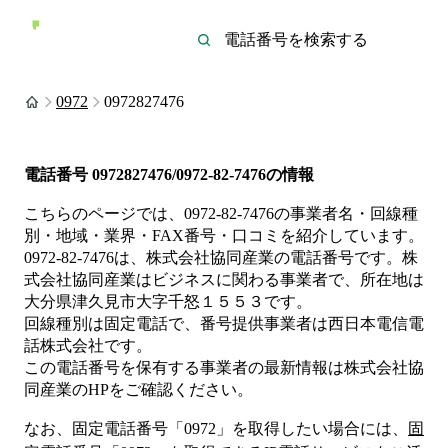
0972
0972827476
電話番号
0972827476/0972-82-7476
の情報
こちらのページでは、
0972-82-7476
の事業者名・回線種
別・地域・業界・FAX番号・口コミを紹介しています。
0972-82-7476
は、
株式会社協同産業
の電話番号です。
株
式会社協同産業は
ビジネス
に関わる事業者
で、所在地は
大分県津久見市大字千怒１５５３
です。
回線種別は
固定電話
で、番号提供事業者は
西日本電信電
話株式会社
です。
この電話番号を保有する事業者の最新情報は
株式会社協
同産業
のHP
をご確認ください。
なお、固定電話番号「
0972
」を取得したい場合には、
固