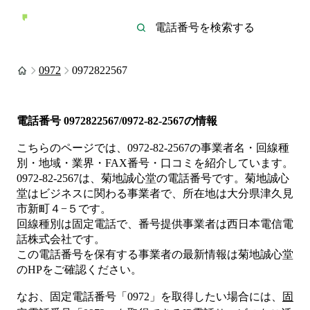
0972
0972822567
電話番号
0972822567/0972-82-2567
の情報
こちらのページでは、
0972-82-2567
の事業者名・回線種
別・地域・業界・FAX番号・口コミを紹介しています。
0972-82-2567
は、
菊地誠心堂
の電話番号です。
菊地誠心
堂は
ビジネス
に関わる事業者
で、所在地は大分県津久見
市新町４−５
です。
回線種別は
固定電話
で、番号提供事業者は
西日本電信電
話株式会社
です。
この電話番号を保有する事業者の最新情報は
菊地誠心堂
のHP
をご確認ください。
なお、固定電話番号「
0972
」を取得したい場合には、
固