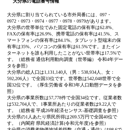
大分県の電話番号情報
大分県に割り当てられている市外局番には、097・
0972・0973・0974・0977・0978・0979があります。
大分県の世帯単位でみた固定電話の保有率は62.8%、
FAXの保有率は26.9%、携帯電話の保有率は41.5%、ス
マートフォンの保有率は84.1%、タブレット型端末の保
有率は35%、パソコンの保有率は61.5%です。またイン
ターネットを誰も利用したことがない世帯率は17.5%で
す。（総務省 通信利用動向調査（世帯編） 令和4年デー
タを参照）
大分県の総人口は1,131,140人（男：538,934人、女：
592,206人）で全国33位です。世帯数は542,048世帯で全
国32位です。（厚生労働省 令和3年人口動態データを参
照）
大分県の事業所数は57,778件で全国34位です。従業者数
は532,704人で、1事業所あたりの従業者数は9.22人で
す。（総務省 平成26年経済センサス‐基礎調査を参照）
大分県の1人あたり県民所得は269.5万円で全国40位で
す。（内閣府 県民経済計算(令和元年度)を参照）
大分県の消費者物価地域差指数（交通・通信）は98.6で