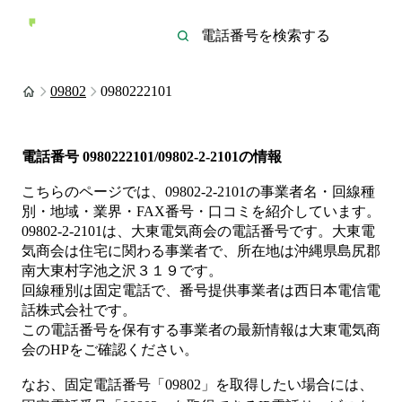
09802
0980222101
電話番号
0980222101/09802-2-2101
の情報
こちらのページでは、
09802-2-2101
の事業者名・回線種
別・地域・業界・FAX番号・口コミを紹介しています。
09802-2-2101
は、
大東電気商会
の電話番号です。
大東電
気商会は
住宅
に関わる事業者
で、所在地は沖縄県島尻郡
南大東村字池之沢３１９
です。
回線種別は
固定電話
で、番号提供事業者は
西日本電信電
話株式会社
です。
この電話番号を保有する事業者の最新情報は
大東電気商
会
のHP
をご確認ください。
なお、固定電話番号「
09802
」を取得したい場合には、