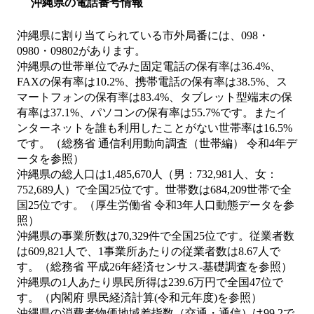
沖縄県の電話番号情報
沖縄県に割り当てられている市外局番には、098・
0980・09802があります。
沖縄県の世帯単位でみた固定電話の保有率は36.4%、
FAXの保有率は10.2%、携帯電話の保有率は38.5%、ス
マートフォンの保有率は83.4%、タブレット型端末の保
有率は37.1%、パソコンの保有率は55.7%です。またイ
ンターネットを誰も利用したことがない世帯率は16.5%
です。（総務省 通信利用動向調査（世帯編） 令和4年デ
ータを参照）
沖縄県の総人口は1,485,670人（男：732,981人、女：
752,689人）で全国25位です。世帯数は684,209世帯で全
国25位です。（厚生労働省 令和3年人口動態データを参
照）
沖縄県の事業所数は70,329件で全国25位です。従業者数
は609,821人で、1事業所あたりの従業者数は8.67人で
す。（総務省 平成26年経済センサス‐基礎調査を参照）
沖縄県の1人あたり県民所得は239.6万円で全国47位で
す。（内閣府 県民経済計算(令和元年度)を参照）
沖縄県の消費者物価地域差指数（交通・通信）は99.2で