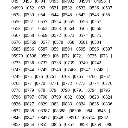
049
0493
0494
0495
04992
04994
04996
04998
052
053
0531
0532
0533
0536
0537
0538
0539
054
0544
0545
0547
0548
055
0550
0551
0553
0554
0555
0556
0557
0558
0561
0562
0563
0564
0565
0566
0567
0568
0569
0572
0573
0574
0575
0576
05769
0577
0578
058
0581
0584
0585
0586
0587
059
0594
0595
0596
0597
05979
0598
0599
06
072
0721
0725
073
0735
0736
0737
0738
0739
0740
0742
0743
0744
0745
0746
07468
0747
0748
0749
075
076
0761
0763
0765
0766
0767
0768
077
0770
0771
0772
0773
0774
0776
0778
0779
078
079
0790
0791
0794
0795
0796
0797
0798
0799
082
0820
0823
0824
0826
0827
0829
083
0833
0834
0835
0836
0837
0838
08387
08388
08396
084
0845
0846
0847
08477
0848
08512
08514
0852
0853
0854
0855
0856
0857
0858
0859
086