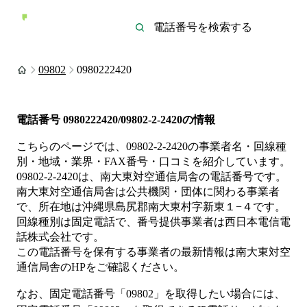
09802
0980222420
電話番号
0980222420/09802-2-2420
の情報
こちらのページでは、
09802-2-2420
の事業者名・回線種
別・地域・業界・FAX番号・口コミを紹介しています。
09802-2-2420
は、
南大東対空通信局舎
の電話番号です。
南大東対空通信局舎は
公共機関・団体
に関わる事業者
で、所在地は沖縄県島尻郡南大東村字新東１−４
です。
回線種別は
固定電話
で、番号提供事業者は
西日本電信電
話株式会社
です。
この電話番号を保有する事業者の最新情報は
南大東対空
通信局舎
のHP
をご確認ください。
なお、固定電話番号「
09802
」を取得したい場合には、