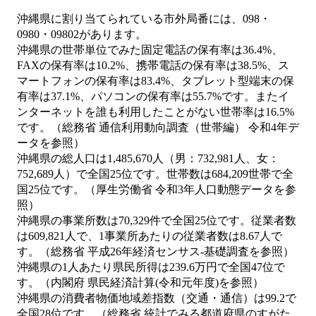
沖縄県に割り当てられている市外局番には、098・
0980・09802があります。
沖縄県の世帯単位でみた固定電話の保有率は36.4%、
FAXの保有率は10.2%、携帯電話の保有率は38.5%、ス
マートフォンの保有率は83.4%、タブレット型端末の保
有率は37.1%、パソコンの保有率は55.7%です。またイ
ンターネットを誰も利用したことがない世帯率は16.5%
です。（総務省 通信利用動向調査（世帯編） 令和4年デ
ータを参照）
沖縄県の総人口は1,485,670人（男：732,981人、女：
752,689人）で全国25位です。世帯数は684,209世帯で全
国25位です。（厚生労働省 令和3年人口動態データを参
照）
沖縄県の事業所数は70,329件で全国25位です。従業者数
は609,821人で、1事業所あたりの従業者数は8.67人で
す。（総務省 平成26年経済センサス‐基礎調査を参照）
沖縄県の1人あたり県民所得は239.6万円で全国47位で
す。（内閣府 県民経済計算(令和元年度)を参照）
沖縄県の消費者物価地域差指数（交通・通信）は99.2で
全国28位です。（総務省 統計でみる都道府県のすがた