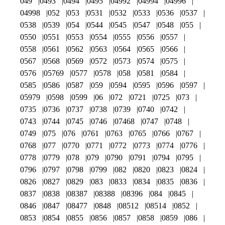
049
0493
0494
0495
04992
04994
04996
04998
052
053
0531
0532
0533
0536
0537
0538
0539
054
0544
0545
0547
0548
055
0550
0551
0553
0554
0555
0556
0557
0558
0561
0562
0563
0564
0565
0566
0567
0568
0569
0572
0573
0574
0575
0576
05769
0577
0578
058
0581
0584
0585
0586
0587
059
0594
0595
0596
0597
05979
0598
0599
06
072
0721
0725
073
0735
0736
0737
0738
0739
0740
0742
0743
0744
0745
0746
07468
0747
0748
0749
075
076
0761
0763
0765
0766
0767
0768
077
0770
0771
0772
0773
0774
0776
0778
0779
078
079
0790
0791
0794
0795
0796
0797
0798
0799
082
0820
0823
0824
0826
0827
0829
083
0833
0834
0835
0836
0837
0838
08387
08388
08396
084
0845
0846
0847
08477
0848
08512
08514
0852
0853
0854
0855
0856
0857
0858
0859
086