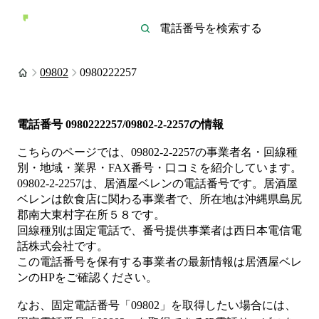
09802
0980222257
電話番号
0980222257/09802-2-2257
の情報
こちらのページでは、
09802-2-2257
の事業者名・回線種
別・地域・業界・FAX番号・口コミを紹介しています。
09802-2-2257
は、
居酒屋ベレン
の電話番号です。
居酒屋
ベレンは
飲食店
に関わる事業者
で、所在地は沖縄県島尻
郡南大東村字在所５８
です。
回線種別は
固定電話
で、番号提供事業者は
西日本電信電
話株式会社
です。
この電話番号を保有する事業者の最新情報は
居酒屋ベレ
ン
のHP
をご確認ください。
なお、固定電話番号「
09802
」を取得したい場合には、