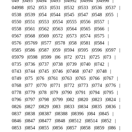
049
0493
0494
0495
04992
04994
04996
04998
052
053
0531
0532
0533
0536
0537
0538
0539
054
0544
0545
0547
0548
055
0550
0551
0553
0554
0555
0556
0557
0558
0561
0562
0563
0564
0565
0566
0567
0568
0569
0572
0573
0574
0575
0576
05769
0577
0578
058
0581
0584
0585
0586
0587
059
0594
0595
0596
0597
05979
0598
0599
06
072
0721
0725
073
0735
0736
0737
0738
0739
0740
0742
0743
0744
0745
0746
07468
0747
0748
0749
075
076
0761
0763
0765
0766
0767
0768
077
0770
0771
0772
0773
0774
0776
0778
0779
078
079
0790
0791
0794
0795
0796
0797
0798
0799
082
0820
0823
0824
0826
0827
0829
083
0833
0834
0835
0836
0837
0838
08387
08388
08396
084
0845
0846
0847
08477
0848
08512
08514
0852
0853
0854
0855
0856
0857
0858
0859
086