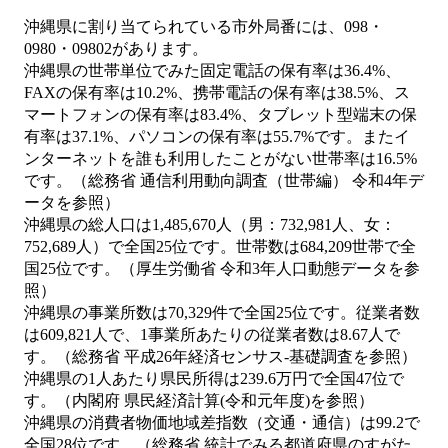
沖縄県に割り当てられている市外局番には、098・
0980・09802があります。
沖縄県の世帯単位でみた固定電話の保有率は36.4%、
FAXの保有率は10.2%、携帯電話の保有率は38.5%、ス
マートフォンの保有率は83.4%、タブレット型端末の保
有率は37.1%、パソコンの保有率は55.7%です。またイ
ンターネットを誰も利用したことがない世帯率は16.5%
です。（総務省 通信利用動向調査（世帯編） 令和4年デ
ータを参照）
沖縄県の総人口は1,485,670人（男：732,981人、女：
752,689人）で全国25位です。世帯数は684,209世帯で全
国25位です。（厚生労働省 令和3年人口動態データを参
照）
沖縄県の事業所数は70,329件で全国25位です。従業者数
は609,821人で、1事業所あたりの従業者数は8.67人で
す。（総務省 平成26年経済センサス‐基礎調査を参照）
沖縄県の1人あたり県民所得は239.6万円で全国47位で
す。（内閣府 県民経済計算(令和元年度)を参照）
沖縄県の消費者物価地域差指数（交通・通信）は99.2で
全国28位です。（総務省 統計でみる都道府県のすがた