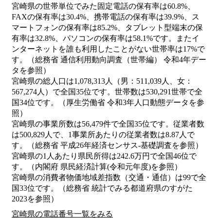
宮崎県の世帯単位でみた固定電話の保有率は60.8%、
FAXの保有率は30.4%、携帯電話の保有率は39.9%、ス
マートフォンの保有率は85.2%、タブレット型端末の保
有率は32.8%、パソコンの保有率は58.1%です。またイ
ンターネットを誰も利用したことがない世帯率は17%で
す。（総務省 通信利用動向調査（世帯編） 令和4年デー
タを参照）
宮崎県の総人口は1,078,313人（男：511,039人、女：
567,274人）で全国35位です。世帯数は530,291世帯で全
国34位です。（厚生労働省 令和3年人口動態データを参
照）
宮崎県の事業所数は56,479件で全国35位です。従業者数
は500,829人で、1事業所あたりの従業者数は8.87人で
す。（総務省 平成26年経済センサス‐基礎調査を参照）
宮崎県の1人あたり県民所得は242.6万円で全国46位で
す。（内閣府 県民経済計算(令和元年度)を参照）
宮崎県の消費者物価地域差指数（交通・通信）は99で全
国33位です。（総務省 統計でみる都道府県のすがた
2023を参照）
宮崎県の電話番号一覧をみる