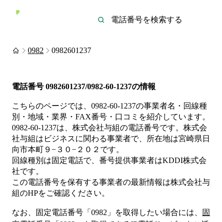
0982
0982601237
電話番号
0982601237/0982-60-1237
の情報
こちらのページでは、
0982-60-1237
の事業者名・回線種
別・地域・業界・FAX番号・口コミを紹介しています。
0982-60-1237
は、
株式会社与組
の電話番号です。
株式会
社与組は
ビジネス
に関わる事業者
で、所在地は宮崎県日
向市本町９−３０−２０２
です。
回線種別は
固定電話
で、番号提供事業者は
KDDI株式会
社
です。
この電話番号を保有する事業者の最新情報は
株式会社与
組
のHP
をご確認ください。
なお、固定電話番号「
0982
」を取得したい場合には、
固