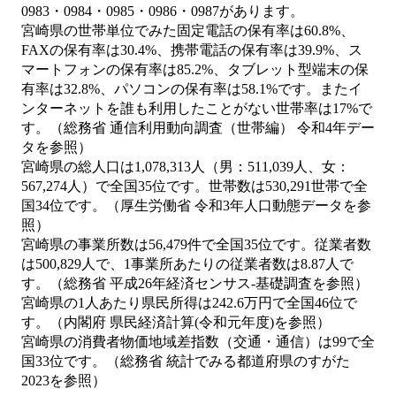
0983・0984・0985・0986・0987があります。
宮崎県の世帯単位でみた固定電話の保有率は60.8%、
FAXの保有率は30.4%、携帯電話の保有率は39.9%、ス
マートフォンの保有率は85.2%、タブレット型端末の保
有率は32.8%、パソコンの保有率は58.1%です。またイ
ンターネットを誰も利用したことがない世帯率は17%で
す。（総務省 通信利用動向調査（世帯編） 令和4年デー
タを参照）
宮崎県の総人口は1,078,313人（男：511,039人、女：
567,274人）で全国35位です。世帯数は530,291世帯で全
国34位です。（厚生労働省 令和3年人口動態データを参
照）
宮崎県の事業所数は56,479件で全国35位です。従業者数
は500,829人で、1事業所あたりの従業者数は8.87人で
す。（総務省 平成26年経済センサス‐基礎調査を参照）
宮崎県の1人あたり県民所得は242.6万円で全国46位で
す。（内閣府 県民経済計算(令和元年度)を参照）
宮崎県の消費者物価地域差指数（交通・通信）は99で全
国33位です。（総務省 統計でみる都道府県のすがた
2023を参照）