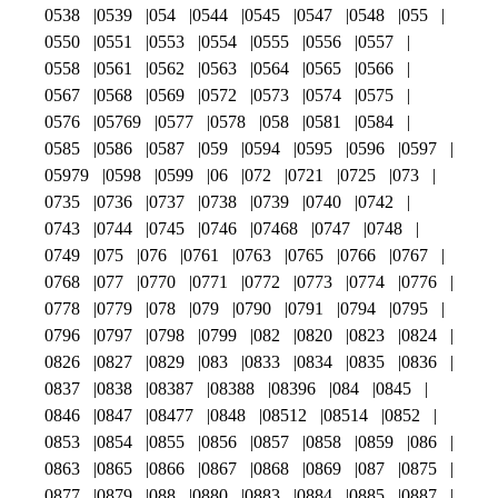
0538
0539
054
0544
0545
0547
0548
055
0550
0551
0553
0554
0555
0556
0557
0558
0561
0562
0563
0564
0565
0566
0567
0568
0569
0572
0573
0574
0575
0576
05769
0577
0578
058
0581
0584
0585
0586
0587
059
0594
0595
0596
0597
05979
0598
0599
06
072
0721
0725
073
0735
0736
0737
0738
0739
0740
0742
0743
0744
0745
0746
07468
0747
0748
0749
075
076
0761
0763
0765
0766
0767
0768
077
0770
0771
0772
0773
0774
0776
0778
0779
078
079
0790
0791
0794
0795
0796
0797
0798
0799
082
0820
0823
0824
0826
0827
0829
083
0833
0834
0835
0836
0837
0838
08387
08388
08396
084
0845
0846
0847
08477
0848
08512
08514
0852
0853
0854
0855
0856
0857
0858
0859
086
0863
0865
0866
0867
0868
0869
087
0875
0877
0879
088
0880
0883
0884
0885
0887