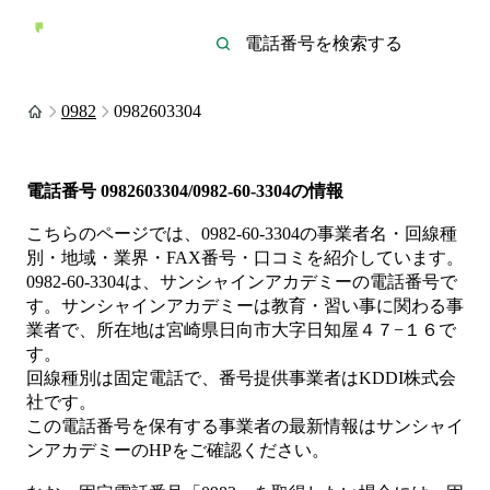
0982
0982603304
電話番号
0982603304/0982-60-3304
の情報
こちらのページでは、
0982-60-3304
の事業者名・回線種
別・地域・業界・FAX番号・口コミを紹介しています。
0982-60-3304
は、
サンシャインアカデミー
の電話番号で
す。
サンシャインアカデミーは
教育・習い事
に関わる事
業者
で、所在地は宮崎県日向市大字日知屋４７−１６
で
す。
回線種別は
固定電話
で、番号提供事業者は
KDDI株式会
社
です。
この電話番号を保有する事業者の最新情報は
サンシャイ
ンアカデミー
のHP
をご確認ください。