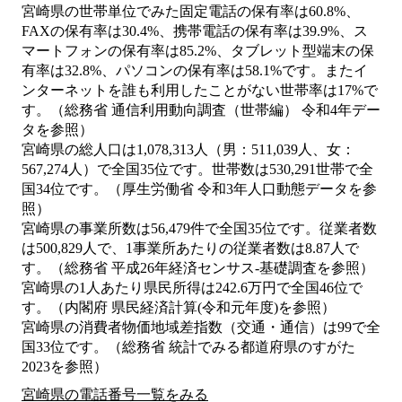
宮崎県の世帯単位でみた固定電話の保有率は60.8%、
FAXの保有率は30.4%、携帯電話の保有率は39.9%、ス
マートフォンの保有率は85.2%、タブレット型端末の保
有率は32.8%、パソコンの保有率は58.1%です。またイ
ンターネットを誰も利用したことがない世帯率は17%で
す。（総務省 通信利用動向調査（世帯編） 令和4年デー
タを参照）
宮崎県の総人口は1,078,313人（男：511,039人、女：
567,274人）で全国35位です。世帯数は530,291世帯で全
国34位です。（厚生労働省 令和3年人口動態データを参
照）
宮崎県の事業所数は56,479件で全国35位です。従業者数
は500,829人で、1事業所あたりの従業者数は8.87人で
す。（総務省 平成26年経済センサス‐基礎調査を参照）
宮崎県の1人あたり県民所得は242.6万円で全国46位で
す。（内閣府 県民経済計算(令和元年度)を参照）
宮崎県の消費者物価地域差指数（交通・通信）は99で全
国33位です。（総務省 統計でみる都道府県のすがた
2023を参照）
宮崎県の電話番号一覧をみる