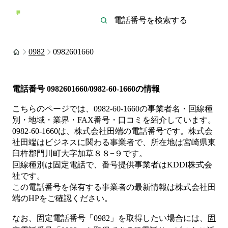
0982
0982601660
電話番号
0982601660/0982-60-1660
の情報
こちらのページでは、
0982-60-1660
の事業者名・回線種
別・地域・業界・FAX番号・口コミを紹介しています。
0982-60-1660
は、
株式会社田端
の電話番号です。
株式会
社田端は
ビジネス
に関わる事業者
で、所在地は宮崎県東
臼杵郡門川町大字加草８８−９
です。
回線種別は
固定電話
で、番号提供事業者は
KDDI株式会
社
です。
この電話番号を保有する事業者の最新情報は
株式会社田
端
のHP
をご確認ください。
なお、固定電話番号「
0982
」を取得したい場合には、
固