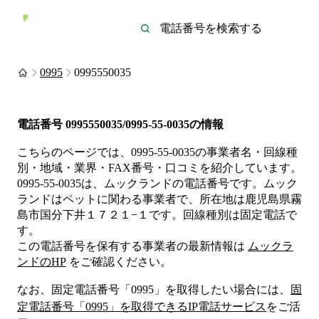
0995
0995550035
電話番号
0995550035/0995-55-0035
の情報
こちらのページでは、
0995-55-0035
の事業者名・回線種
別・地域・業界・FAX番号・口コミを紹介しています。
0995-55-0035
は、
ムックランド
の電話番号です。
ムック
ランドは
ペット
に関わる事業者
で、所在地は鹿児島県霧
島市国分下井１７２１−１
です。
回線種別は
固定電話
で
す。
この電話番号を保有する事業者の最新情報は
ムックラ
ンド
のHP
をご確認ください。
なお、固定電話番号「
0995
」を取得したい場合には、
固
定電話番号「
0995
」を取得できるIP電話サービス
をご活