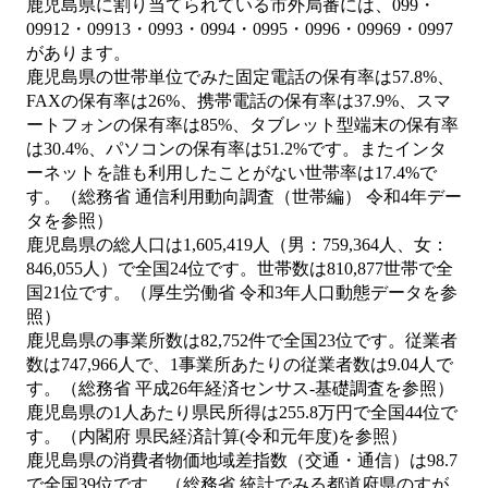
鹿児島県に割り当てられている市外局番には、099・
09912・09913・0993・0994・0995・0996・09969・0997
があります。
鹿児島県の世帯単位でみた固定電話の保有率は57.8%、
FAXの保有率は26%、携帯電話の保有率は37.9%、スマ
ートフォンの保有率は85%、タブレット型端末の保有率
は30.4%、パソコンの保有率は51.2%です。またインタ
ーネットを誰も利用したことがない世帯率は17.4%で
す。（総務省 通信利用動向調査（世帯編） 令和4年デー
タを参照）
鹿児島県の総人口は1,605,419人（男：759,364人、女：
846,055人）で全国24位です。世帯数は810,877世帯で全
国21位です。（厚生労働省 令和3年人口動態データを参
照）
鹿児島県の事業所数は82,752件で全国23位です。従業者
数は747,966人で、1事業所あたりの従業者数は9.04人で
す。（総務省 平成26年経済センサス‐基礎調査を参照）
鹿児島県の1人あたり県民所得は255.8万円で全国44位で
す。（内閣府 県民経済計算(令和元年度)を参照）
鹿児島県の消費者物価地域差指数（交通・通信）は98.7
で全国39位です。（総務省 統計でみる都道府県のすが