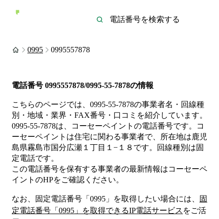
0995
0995557878
電話番号
0995557878/0995-55-7878
の情報
こちらのページでは、
0995-55-7878
の事業者名・回線種
別・地域・業界・FAX番号・口コミを紹介しています。
0995-55-7878
は、
コーセーペイント
の電話番号です。
コ
ーセーペイントは
住宅
に関わる事業者
で、所在地は鹿児
島県霧島市国分広瀬１丁目１−１８
です。
回線種別は
固
定電話
です。
この電話番号を保有する事業者の最新情報は
コーセーペ
イント
のHP
をご確認ください。
なお、固定電話番号「
0995
」を取得したい場合には、
固
定電話番号「
0995
」を取得できるIP電話サービス
をご活