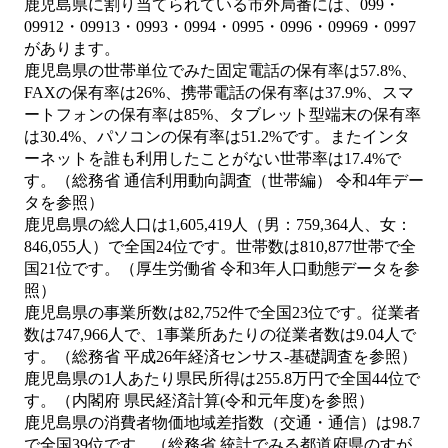
鹿児島県に割り当てられている市外局番には、099・
09912・09913・0993・0994・0995・0996・09969・0997
があります。
鹿児島県の世帯単位でみた固定電話の保有率は57.8%、
FAXの保有率は26%、携帯電話の保有率は37.9%、スマ
ートフォンの保有率は85%、タブレット型端末の保有率
は30.4%、パソコンの保有率は51.2%です。またインタ
ーネットを誰も利用したことがない世帯率は17.4%で
す。（総務省 通信利用動向調査（世帯編） 令和4年デー
タを参照）
鹿児島県の総人口は1,605,419人（男：759,364人、女：
846,055人）で全国24位です。世帯数は810,877世帯で全
国21位です。（厚生労働省 令和3年人口動態データを参
照）
鹿児島県の事業所数は82,752件で全国23位です。従業者
数は747,966人で、1事業所あたりの従業者数は9.04人で
す。（総務省 平成26年経済センサス‐基礎調査を参照）
鹿児島県の1人あたり県民所得は255.8万円で全国44位で
す。（内閣府 県民経済計算(令和元年度)を参照）
鹿児島県の消費者物価地域差指数（交通・通信）は98.7
で全国39位です。（総務省 統計でみる都道府県のすが