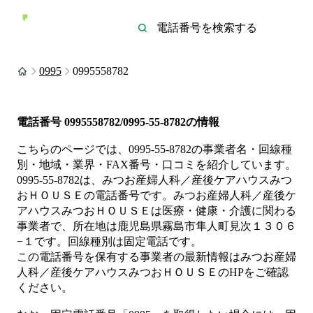
0995
0995558782
電話番号
0995558782/0995-55-8782
の情報
こちらのページでは、
0995-55-8782
の事業者名・回線種
別・地域・業界・FAX番号・口コミを紹介しています。
0995-55-8782
は、
みつお産婦人科／産後ケアハウスみつ
おＨＯＵＳＥ
の電話番号です。
みつお産婦人科／産後ケ
アハウスみつおＨＯＵＳＥは
医療・健康・介護
に関わる
事業者
で、所在地は鹿児島県霧島市隼人町見次１３０６
−１
です。
回線種別は
固定電話
です。
この電話番号を保有する事業者の最新情報は
みつお産婦
人科／産後ケアハウスみつおＨＯＵＳＥ
のHP
をご確認
ください。