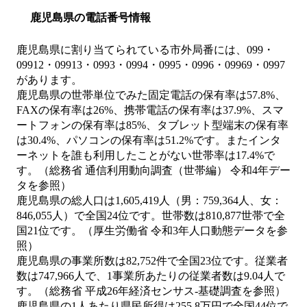
鹿児島県の電話番号情報
鹿児島県に割り当てられている市外局番には、099・
09912・09913・0993・0994・0995・0996・09969・0997
があります。
鹿児島県の世帯単位でみた固定電話の保有率は57.8%、
FAXの保有率は26%、携帯電話の保有率は37.9%、スマ
ートフォンの保有率は85%、タブレット型端末の保有率
は30.4%、パソコンの保有率は51.2%です。またインタ
ーネットを誰も利用したことがない世帯率は17.4%で
す。（総務省 通信利用動向調査（世帯編） 令和4年デー
タを参照）
鹿児島県の総人口は1,605,419人（男：759,364人、女：
846,055人）で全国24位です。世帯数は810,877世帯で全
国21位です。（厚生労働省 令和3年人口動態データを参
照）
鹿児島県の事業所数は82,752件で全国23位です。従業者
数は747,966人で、1事業所あたりの従業者数は9.04人で
す。（総務省 平成26年経済センサス‐基礎調査を参照）
鹿児島県の1人あたり県民所得は255.8万円で全国44位で