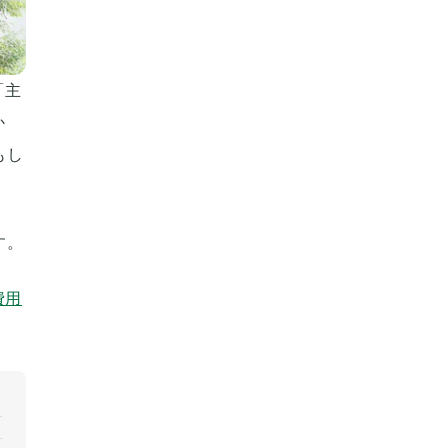
「主
か
もし
す。
費用