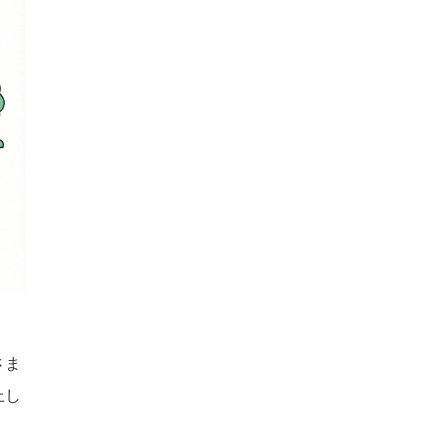
さま
上し