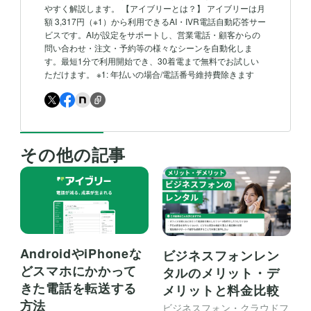
やすく解説します。 【アイブリーとは？】 アイブリーは月
額 3,317円（※1）から利用できるAI・IVR電話自動応答サー
ビスです。AIが設定をサポートし、営業電話・顧客からの
問い合わせ・注文・予約等の様々なシーンを自動化しま
す。最短1分で利用開始でき、30着電まで無料でお試しい
ただけます。 ※1: 年払いの場合/電話番号維持費除きます
その他の記事
AndroidやiPhoneな
ビジネスフォンレン
どスマホにかかって
タルのメリット・デ
きた電話を転送する
メリットと料金比較
方法
ビジネスフォン・クラウドフ