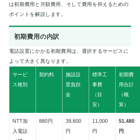
は初期費用と月額費用、そして費用を抑えるための
ポイントを解説します。
初期費用の内訳
電話設置にかかる初期費用は、選択するサービスに
よって大きく異なります。
サービ
契約料
施設設
標準工
初期費
ス種別
置負担
事費
用合計
金
（目
（概
安）
算）
NTT加
880円
39,600
11,000
51,480
入電話
円
円
円