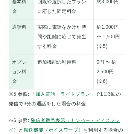
基本料
回線や選択したプラン
約3,000円
金
に応じた固定料金
通話料
実際に電話をかけた時
約1,000円
間や距離に応じて発生
〜 1,500円
する料金
(※5)
オプシ
追加機能の利用料
0円 〜 約
ョン料
2,500円
金
(※6)
※5 参照: 「
加入電話・ライトプラン
」で1日3回の
発信で3分の通話をした場合の料金
※6 参照:
発信者番号表示（ナンバー・ディスプレ
イ）
と
転送機能（ボイスワープ）
を利用する場合の