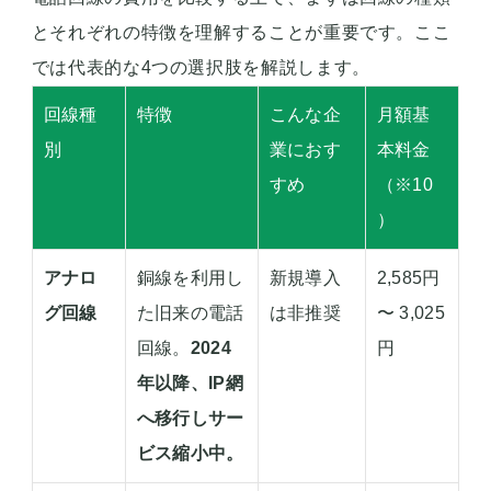
とそれぞれの特徴を理解することが重要です。ここ
では代表的な4つの選択肢を解説します。
回線種
特徴
こんな企
月額基
別
業におす
本料金
すめ
（※10
）
アナロ
銅線を利用し
新規導入
2,585円
グ回線
た旧来の電話
は非推奨
〜 3,025
回線。
2024
円
年以降、IP網
へ移行しサー
ビス縮小中。