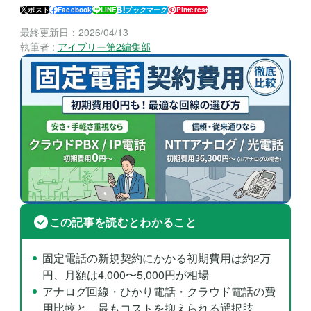
ポスト
Facebook
LINE
ブックマーク
Pinterest
最終更新日：
2026/04/13
執筆者 :
アイブリー第2編集部
この記事を読むとわかること
固定電話の新規契約にかかる初期費用は約2万
円、月額は4,000〜5,000円が相場
アナログ回線・ひかり電話・クラウド電話の費
用比較と、最もコストを抑えられる選択肢