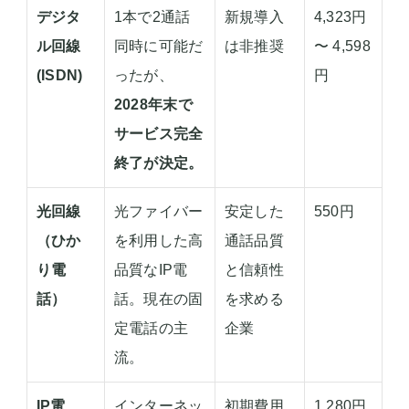
デジタ
1本で2通話
新規導入
4,323円
ル回線
同時に可能だ
は非推奨
〜 4,598
(ISDN)
ったが、
円
2028年末で
サービス完全
終了が決定。
光回線
光ファイバー
安定した
550円
（ひか
を利用した高
通話品質
り電
品質なIP電
と信頼性
話）
話。現在の固
を求める
定電話の主
企業
流。
IP電
インターネッ
初期費用
1,280円