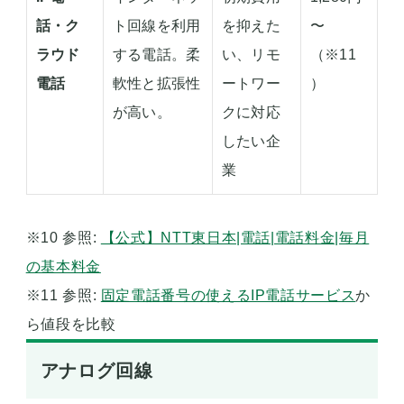
話・ク
ト回線を利用
を抑えた
〜
ラウド
する電話。柔
い、リモ
（※11
電話
軟性と拡張性
ートワー
）
が高い。
クに対応
したい企
業
※10 参照:
【公式】NTT東日本|電話|電話料金|毎月
の基本料金
※11 参照:
固定電話番号の使えるIP電話サービス
か
ら値段を比較
アナログ回線