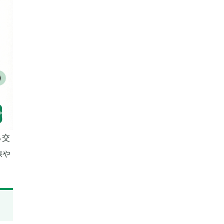
る交
線や