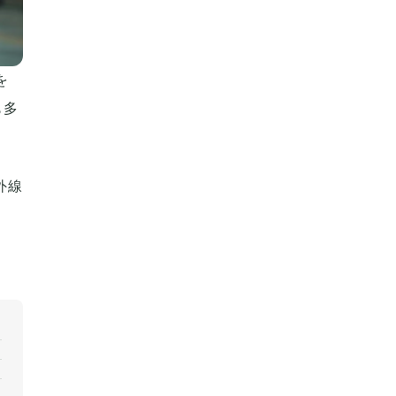
を
も多
外線