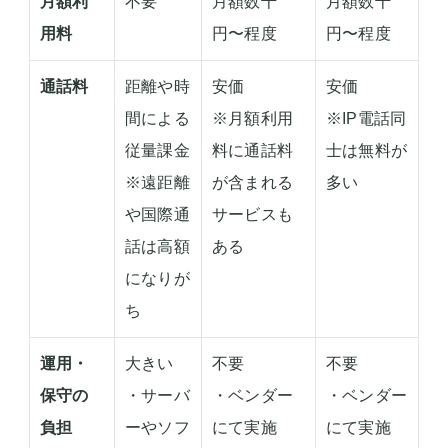
月額利
不要
月額数千
月額数千
用料
円〜程度
円〜程度
通話料
距離や時
安価
安価
間による
※月額利用
※IP電話同
従量課金
料に通話料
士は無料が
※遠距離
が含まれる
多い
や国際通
サービスも
話は高額
ある
になりが
ち
運用・
大きい
不要
不要
保守の
・サーバ
・ベンダー
・ベンダー
負担
ーやソフ
にて実施
にて実施