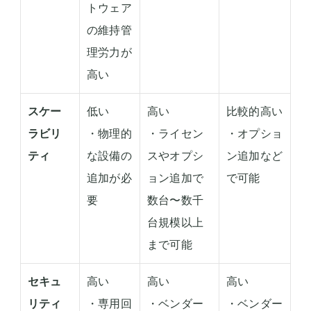
トウェア
の維持管
理労力が
高い
スケー
低い
高い
比較的高い
ラビリ
・物理的
・ライセン
・オプショ
ティ
な設備の
スやオプシ
ン追加など
追加が必
ョン追加で
で可能
要
数台〜数千
台規模以上
まで可能
セキュ
高い
高い
高い
リティ
・専用回
・ベンダー
・ベンダー