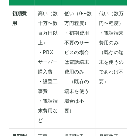
初期費
高い（数
低い（0〜数
低い（数万
用
十万〜数
万円程度）
円〜程度）
百万円以
・初期費用
・電話端末
上）
不要のサー
費用のみ
・PBX
ビスの場合
（既存の端
サーバー
は電話端末
末を使うの
購入費
費用のみ
であれば不
・設置工
（既存の
要）
事費
端末を使う
・電話端
場合は不
末費用な
要）
ど