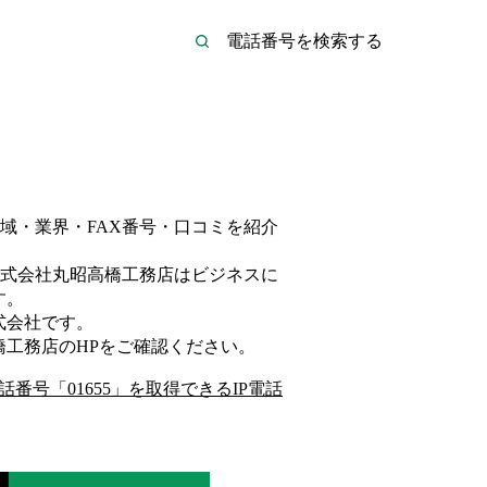
域・業界・FAX番号・口コミを紹介
式会社丸昭高橋工務店は
ビジネス
に
す。
式会社
です。
橋工務店
のHP
をご確認ください。
話番号「
01655
」を取得できるIP電話