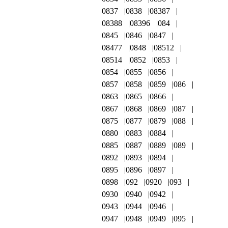
0837
0838
08387
08388
08396
084
0845
0846
0847
08477
0848
08512
08514
0852
0853
0854
0855
0856
0857
0858
0859
086
0863
0865
0866
0867
0868
0869
087
0875
0877
0879
088
0880
0883
0884
0885
0887
0889
089
0892
0893
0894
0895
0896
0897
0898
092
0920
093
0930
0940
0942
0943
0944
0946
0947
0948
0949
095