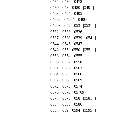
0475
0476
0478
0479
048
0480
049
0493
0494
0495
04992
04994
04996
04998
052
053
0531
0532
0533
0536
0537
0538
0539
054
0544
0545
0547
0548
055
0550
0551
0553
0554
0555
0556
0557
0558
0561
0562
0563
0564
0565
0566
0567
0568
0569
0572
0573
0574
0575
0576
05769
0577
0578
058
0581
0584
0585
0586
0587
059
0594
0595