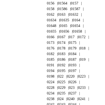
0156
01564
0157
0158
01586
01587
0162
0163
01632
01634
01635
0164
01648
0165
01654
01655
01656
01658
0166
0167
017
0172
0173
0174
0175
0176
0178
0179
018
0182
0183
0184
0185
0186
0187
019
0191
0192
0193
0194
0195
0197
0198
022
0220
0223
0224
0225
0226
0228
0229
023
0233
0234
0235
0237
0238
024
0240
0241
0242
0243
0244