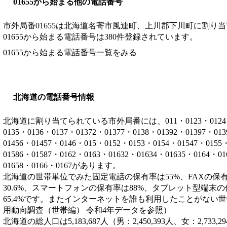
01655から始まる他の電話番号
市外局番
01655
は
北海道名寄市風連町、上川郡下川町
に割り当
01655から始まる電話番号は380件登録されています。
01655から始まる電話番号一覧をみる
北海道の電話番号情報
北海道に割り当てられている市外局番には、011・0123・0124・012
0135・0136・0137・01372・01377・0138・01392・01397・01
01456・01457・0146・015・0152・0153・0154・01547・0155
01586・01587・0162・0163・01632・01634・01635・0164・0
01658・0166・0167があります。
北海道の世帯単位でみた固定電話の保有率は55%、FAXの保有
30.6%、スマートフォンの保有率は88%、タブレット型端末の
65.4%です。またインターネットを誰も利用したことがない世帯
用動向調査（世帯編） 令和4年データを参照）
北海道の総人口は5,183,687人（男：2,450,393人、女：2,7