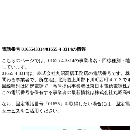
電話番号
0165543314/01655-4-3314
の情報
こちらのページでは、
01655-4-3314
の事業者名・回線種別・地
しています。
01655-4-3314
は、
株式会社丸昭高橋工務店
の電話番号です。
株
関わる事業者
で、所在地は北海道上川郡下川町西町４７３
で
回線種別は
固定電話
で、番号提供事業者は
東日本電信電話株
この電話番号を保有する事業者の最新情報は
株式会社丸昭高
なお、固定電話番号「
01655
」を取得したい場合には、
固定電
サービス
をご活用ください。