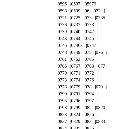
0596
0597
05979
0598
0599
06
072
0721
0725
073
0735
0736
0737
0738
0739
0740
0742
0743
0744
0745
0746
07468
0747
0748
0749
075
076
0761
0763
0765
0766
0767
0768
077
0770
0771
0772
0773
0774
0776
0778
0779
078
079
0790
0791
0794
0795
0796
0797
0798
0799
082
0820
0823
0824
0826
0827
0829
083
0833
0834
0835
0836