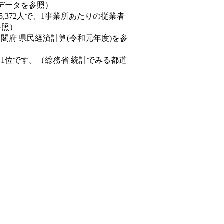
態データを参照）
45,372人で、1事業所あたりの従業者
参照）
内閣府 県民経済計算(令和元年度)を参
11位です。（総務省 統計でみる都道