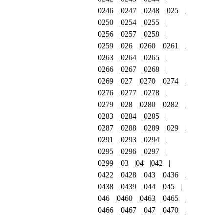
0246
0247
0248
025
0250
0254
0255
0256
0257
0258
0259
026
0260
0261
0263
0264
0265
0266
0267
0268
0269
027
0270
0274
0276
0277
0278
0279
028
0280
0282
0283
0284
0285
0287
0288
0289
029
0291
0293
0294
0295
0296
0297
0299
03
04
042
0422
0428
043
0436
0438
0439
044
045
046
0460
0463
0465
0466
0467
047
0470