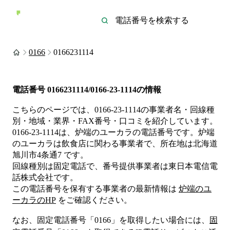
0166
0166231114
電話番号
0166231114/0166-23-1114
の情報
こちらのページでは、
0166-23-1114
の事業者名・回線種
別・地域・業界・FAX番号・口コミを紹介しています。
0166-23-1114
は、
炉端のユーカラ
の電話番号です。
炉端
のユーカラは
飲食店
に関わる事業者
で、所在地は北海道
旭川市4条通7
です。
回線種別は
固定電話
で、番号提供事業者は
東日本電信電
話株式会社
です。
この電話番号を保有する事業者の最新情報は
炉端のユ
ーカラ
のHP
をご確認ください。
なお、固定電話番号「
0166
」を取得したい場合には、
固