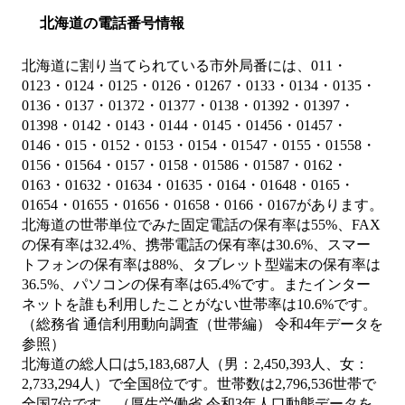
北海道の電話番号情報
北海道に割り当てられている市外局番には、011・
0123・0124・0125・0126・01267・0133・0134・0135・
0136・0137・01372・01377・0138・01392・01397・
01398・0142・0143・0144・0145・01456・01457・
0146・015・0152・0153・0154・01547・0155・01558・
0156・01564・0157・0158・01586・01587・0162・
0163・01632・01634・01635・0164・01648・0165・
01654・01655・01656・01658・0166・0167があります。
北海道の世帯単位でみた固定電話の保有率は55%、FAX
の保有率は32.4%、携帯電話の保有率は30.6%、スマー
トフォンの保有率は88%、タブレット型端末の保有率は
36.5%、パソコンの保有率は65.4%です。またインター
ネットを誰も利用したことがない世帯率は10.6%です。
（総務省 通信利用動向調査（世帯編） 令和4年データを
参照）
北海道の総人口は5,183,687人（男：2,450,393人、女：
2,733,294人）で全国8位です。世帯数は2,796,536世帯で
全国7位です。（厚生労働省 令和3年人口動態データを