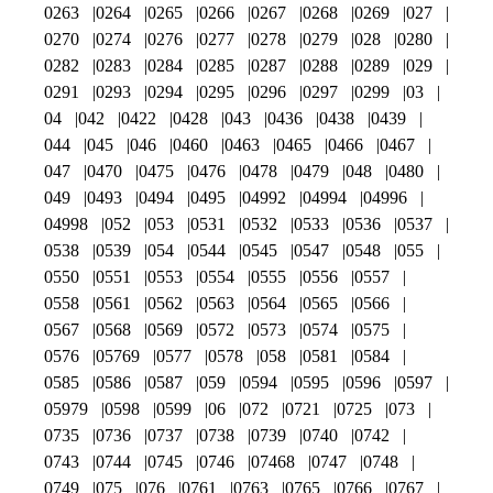
0263
0264
0265
0266
0267
0268
0269
027
0270
0274
0276
0277
0278
0279
028
0280
0282
0283
0284
0285
0287
0288
0289
029
0291
0293
0294
0295
0296
0297
0299
03
04
042
0422
0428
043
0436
0438
0439
044
045
046
0460
0463
0465
0466
0467
047
0470
0475
0476
0478
0479
048
0480
049
0493
0494
0495
04992
04994
04996
04998
052
053
0531
0532
0533
0536
0537
0538
0539
054
0544
0545
0547
0548
055
0550
0551
0553
0554
0555
0556
0557
0558
0561
0562
0563
0564
0565
0566
0567
0568
0569
0572
0573
0574
0575
0576
05769
0577
0578
058
0581
0584
0585
0586
0587
059
0594
0595
0596
0597
05979
0598
0599
06
072
0721
0725
073
0735
0736
0737
0738
0739
0740
0742
0743
0744
0745
0746
07468
0747
0748
0749
075
076
0761
0763
0765
0766
0767