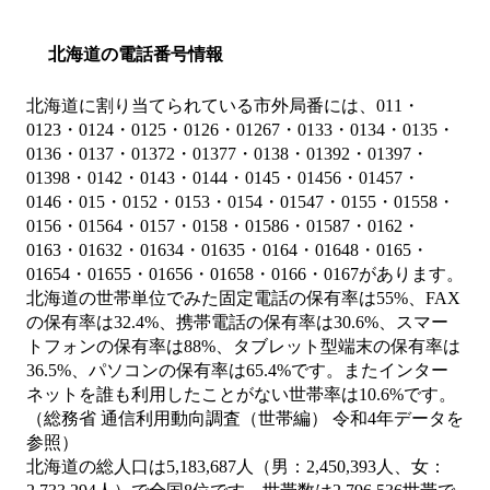
北海道の電話番号情報
北海道に割り当てられている市外局番には、011・
0123・0124・0125・0126・01267・0133・0134・0135・
0136・0137・01372・01377・0138・01392・01397・
01398・0142・0143・0144・0145・01456・01457・
0146・015・0152・0153・0154・01547・0155・01558・
0156・01564・0157・0158・01586・01587・0162・
0163・01632・01634・01635・0164・01648・0165・
01654・01655・01656・01658・0166・0167があります。
北海道の世帯単位でみた固定電話の保有率は55%、FAX
の保有率は32.4%、携帯電話の保有率は30.6%、スマー
トフォンの保有率は88%、タブレット型端末の保有率は
36.5%、パソコンの保有率は65.4%です。またインター
ネットを誰も利用したことがない世帯率は10.6%です。
（総務省 通信利用動向調査（世帯編） 令和4年データを
参照）
北海道の総人口は5,183,687人（男：2,450,393人、女：