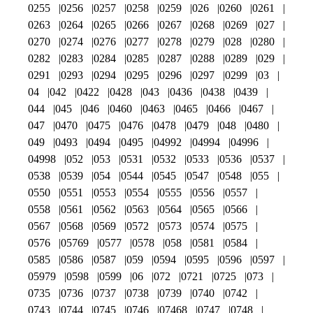
0255
0256
0257
0258
0259
026
0260
0261
0263
0264
0265
0266
0267
0268
0269
027
0270
0274
0276
0277
0278
0279
028
0280
0282
0283
0284
0285
0287
0288
0289
029
0291
0293
0294
0295
0296
0297
0299
03
04
042
0422
0428
043
0436
0438
0439
044
045
046
0460
0463
0465
0466
0467
047
0470
0475
0476
0478
0479
048
0480
049
0493
0494
0495
04992
04994
04996
04998
052
053
0531
0532
0533
0536
0537
0538
0539
054
0544
0545
0547
0548
055
0550
0551
0553
0554
0555
0556
0557
0558
0561
0562
0563
0564
0565
0566
0567
0568
0569
0572
0573
0574
0575
0576
05769
0577
0578
058
0581
0584
0585
0586
0587
059
0594
0595
0596
0597
05979
0598
0599
06
072
0721
0725
073
0735
0736
0737
0738
0739
0740
0742
0743
0744
0745
0746
07468
0747
0748