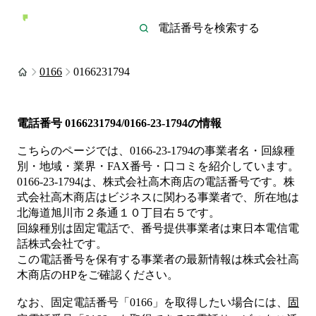
0166
0166231794
電話番号
0166231794/0166-23-1794
の情報
こちらのページでは、
0166-23-1794
の事業者名・回線種
別・地域・業界・FAX番号・口コミを紹介しています。
0166-23-1794
は、
株式会社高木商店
の電話番号です。
株
式会社高木商店は
ビジネス
に関わる事業者
で、所在地は
北海道旭川市２条通１０丁目右５
です。
回線種別は
固定電話
で、番号提供事業者は
東日本電信電
話株式会社
です。
この電話番号を保有する事業者の最新情報は
株式会社高
木商店
のHP
をご確認ください。
なお、固定電話番号「
0166
」を取得したい場合には、
固