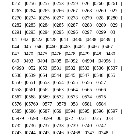
0255
0256
0257
0258
0259
026
0260
0261
0263
0264
0265
0266
0267
0268
0269
027
0270
0274
0276
0277
0278
0279
028
0280
0282
0283
0284
0285
0287
0288
0289
029
0291
0293
0294
0295
0296
0297
0299
03
04
042
0422
0428
043
0436
0438
0439
044
045
046
0460
0463
0465
0466
0467
047
0470
0475
0476
0478
0479
048
0480
049
0493
0494
0495
04992
04994
04996
04998
052
053
0531
0532
0533
0536
0537
0538
0539
054
0544
0545
0547
0548
055
0550
0551
0553
0554
0555
0556
0557
0558
0561
0562
0563
0564
0565
0566
0567
0568
0569
0572
0573
0574
0575
0576
05769
0577
0578
058
0581
0584
0585
0586
0587
059
0594
0595
0596
0597
05979
0598
0599
06
072
0721
0725
073
0735
0736
0737
0738
0739
0740
0742
0743
0744
0745
0746
07468
0747
0748