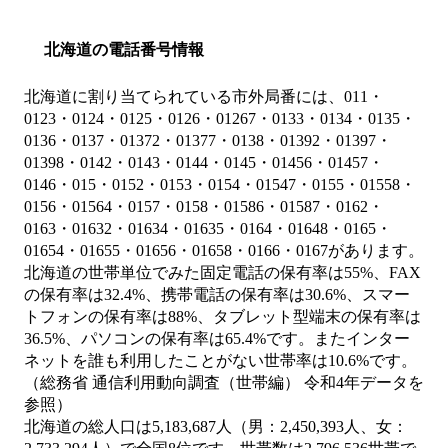
北海道の電話番号情報
北海道に割り当てられている市外局番には、011・
0123・0124・0125・0126・01267・0133・0134・0135・
0136・0137・01372・01377・0138・01392・01397・
01398・0142・0143・0144・0145・01456・01457・
0146・015・0152・0153・0154・01547・0155・01558・
0156・01564・0157・0158・01586・01587・0162・
0163・01632・01634・01635・0164・01648・0165・
01654・01655・01656・01658・0166・0167があります。
北海道の世帯単位でみた固定電話の保有率は55%、FAX
の保有率は32.4%、携帯電話の保有率は30.6%、スマー
トフォンの保有率は88%、タブレット型端末の保有率は
36.5%、パソコンの保有率は65.4%です。またインター
ネットを誰も利用したことがない世帯率は10.6%です。
（総務省 通信利用動向調査（世帯編） 令和4年データを
参照）
北海道の総人口は5,183,687人（男：2,450,393人、女：