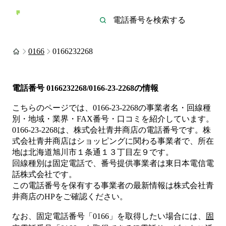
0166
0166232268
電話番号
0166232268/0166-23-2268
の情報
こちらのページでは、
0166-23-2268
の事業者名・回線種
別・地域・業界・FAX番号・口コミを紹介しています。
0166-23-2268
は、
株式会社青井商店
の電話番号です。
株
式会社青井商店は
ショッピング
に関わる事業者
で、所在
地は北海道旭川市１条通１３丁目左９
です。
回線種別は
固定電話
で、番号提供事業者は
東日本電信電
話株式会社
です。
この電話番号を保有する事業者の最新情報は
株式会社青
井商店
のHP
をご確認ください。
なお、固定電話番号「
0166
」を取得したい場合には、
固