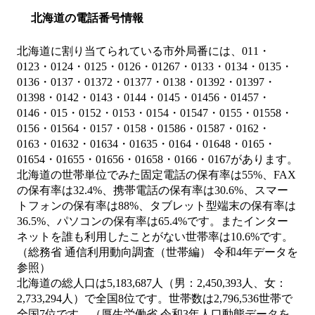
北海道の電話番号情報
北海道に割り当てられている市外局番には、011・
0123・0124・0125・0126・01267・0133・0134・0135・
0136・0137・01372・01377・0138・01392・01397・
01398・0142・0143・0144・0145・01456・01457・
0146・015・0152・0153・0154・01547・0155・01558・
0156・01564・0157・0158・01586・01587・0162・
0163・01632・01634・01635・0164・01648・0165・
01654・01655・01656・01658・0166・0167があります。
北海道の世帯単位でみた固定電話の保有率は55%、FAX
の保有率は32.4%、携帯電話の保有率は30.6%、スマー
トフォンの保有率は88%、タブレット型端末の保有率は
36.5%、パソコンの保有率は65.4%です。またインター
ネットを誰も利用したことがない世帯率は10.6%です。
（総務省 通信利用動向調査（世帯編） 令和4年データを
参照）
北海道の総人口は5,183,687人（男：2,450,393人、女：
2,733,294人）で全国8位です。世帯数は2,796,536世帯で
全国7位です。（厚生労働省 令和3年人口動態データを