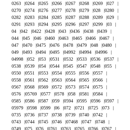
0263
0264
0265
0266
0267
0268
0269
027
0270
0274
0276
0277
0278
0279
028
0280
0282
0283
0284
0285
0287
0288
0289
029
0291
0293
0294
0295
0296
0297
0299
03
04
042
0422
0428
043
0436
0438
0439
044
045
046
0460
0463
0465
0466
0467
047
0470
0475
0476
0478
0479
048
0480
049
0493
0494
0495
04992
04994
04996
04998
052
053
0531
0532
0533
0536
0537
0538
0539
054
0544
0545
0547
0548
055
0550
0551
0553
0554
0555
0556
0557
0558
0561
0562
0563
0564
0565
0566
0567
0568
0569
0572
0573
0574
0575
0576
05769
0577
0578
058
0581
0584
0585
0586
0587
059
0594
0595
0596
0597
05979
0598
0599
06
072
0721
0725
073
0735
0736
0737
0738
0739
0740
0742
0743
0744
0745
0746
07468
0747
0748
0749
075
076
0761
0763
0765
0766
0767