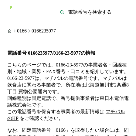
0166
0166235977
電話番号
0166235977/0166-23-5977
の情報
こちらのページでは、
0166-23-5977
の事業者名・回線種
別・地域・業界・FAX番号・口コミを紹介しています。
0166-23-5977
は、
マチバル
の電話番号です。
マチバルは
飲食店
に関わる事業者
で、所在地は北海道旭川市2条通8
丁目 買物公園通内
です。
回線種別は
固定電話
で、番号提供事業者は
東日本電信電
話株式会社
です。
この電話番号を保有する事業者の最新情報は
マチバル
のHP
をご確認ください。
なお、固定電話番号「
0166
」を取得したい場合には、
固