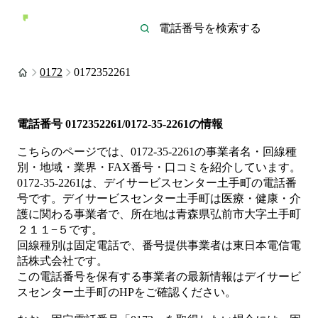
0172
0172352261
電話番号
0172352261/0172-35-2261
の情報
こちらのページでは、
0172-35-2261
の事業者名・回線種
別・地域・業界・FAX番号・口コミを紹介しています。
0172-35-2261
は、
デイサービスセンター土手町
の電話番
号です。
デイサービスセンター土手町は
医療・健康・介
護
に関わる事業者
で、所在地は青森県弘前市大字土手町
２１１−５
です。
回線種別は
固定電話
で、番号提供事業者は
東日本電信電
話株式会社
です。
この電話番号を保有する事業者の最新情報は
デイサービ
スセンター土手町
のHP
をご確認ください。