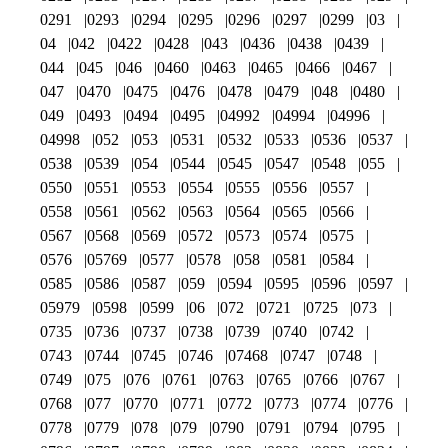
0291
0293
0294
0295
0296
0297
0299
03
04
042
0422
0428
043
0436
0438
0439
044
045
046
0460
0463
0465
0466
0467
047
0470
0475
0476
0478
0479
048
0480
049
0493
0494
0495
04992
04994
04996
04998
052
053
0531
0532
0533
0536
0537
0538
0539
054
0544
0545
0547
0548
055
0550
0551
0553
0554
0555
0556
0557
0558
0561
0562
0563
0564
0565
0566
0567
0568
0569
0572
0573
0574
0575
0576
05769
0577
0578
058
0581
0584
0585
0586
0587
059
0594
0595
0596
0597
05979
0598
0599
06
072
0721
0725
073
0735
0736
0737
0738
0739
0740
0742
0743
0744
0745
0746
07468
0747
0748
0749
075
076
0761
0763
0765
0766
0767
0768
077
0770
0771
0772
0773
0774
0776
0778
0779
078
079
0790
0791
0794
0795