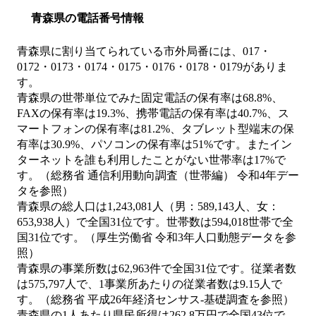
青森県の電話番号情報
青森県に割り当てられている市外局番には、017・
0172・0173・0174・0175・0176・0178・0179がありま
す。
青森県の世帯単位でみた固定電話の保有率は68.8%、
FAXの保有率は19.3%、携帯電話の保有率は40.7%、ス
マートフォンの保有率は81.2%、タブレット型端末の保
有率は30.9%、パソコンの保有率は51%です。またイン
ターネットを誰も利用したことがない世帯率は17%で
す。（総務省 通信利用動向調査（世帯編） 令和4年デー
タを参照）
青森県の総人口は1,243,081人（男：589,143人、女：
653,938人）で全国31位です。世帯数は594,018世帯で全
国31位です。（厚生労働省 令和3年人口動態データを参
照）
青森県の事業所数は62,963件で全国31位です。従業者数
は575,797人で、1事業所あたりの従業者数は9.15人で
す。（総務省 平成26年経済センサス‐基礎調査を参照）
青森県の1人あたり県民所得は262.8万円で全国43位で