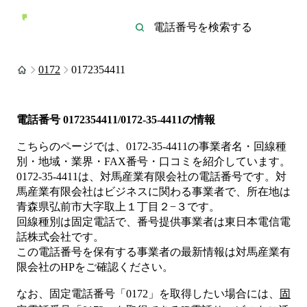
0172
0172354411
電話番号
0172354411/0172-35-4411
の情報
こちらのページでは、
0172-35-4411
の事業者名・回線種
別・地域・業界・FAX番号・口コミを紹介しています。
0172-35-4411
は、
対馬産業有限会社
の電話番号です。
対
馬産業有限会社は
ビジネス
に関わる事業者
で、所在地は
青森県弘前市大字取上１丁目２−３
です。
回線種別は
固定電話
で、番号提供事業者は
東日本電信電
話株式会社
です。
この電話番号を保有する事業者の最新情報は
対馬産業有
限会社
のHP
をご確認ください。
なお、固定電話番号「
0172
」を取得したい場合には、
固