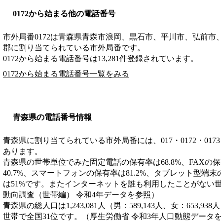
0172から始まる他の電話番号
市外局番
0172
は
青森県青森市浪岡、黒石市、平川市、弘前市
郡
に割り当てられている市外局番です。
0172から始まる電話番号は13,281件登録されています。
0172から始まる電話番号一覧をみる
青森県の電話番号情報
青森県に割り当てられている市外局番には、017・0172・0173・017
あります。
青森県の世帯単位でみた固定電話の保有率は68.8%、FAXの保
40.7%、スマートフォンの保有率は81.2%、タブレット型端末
は51%です。またインターネットを誰も利用したことがない世
動向調査（世帯編） 令和4年データを参照）
青森県の総人口は1,243,081人（男：589,143人、女：653,93
世帯で全国31位です。（厚生労働省 令和3年人口動態データ