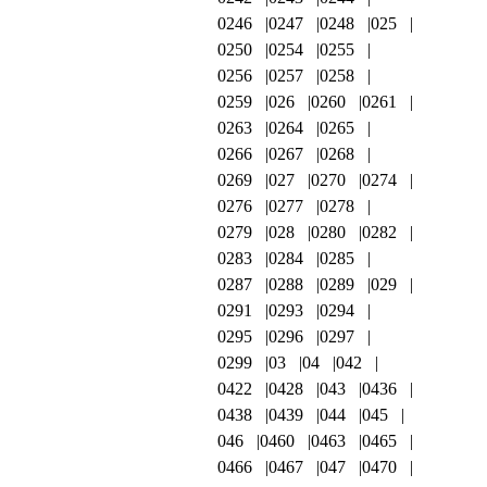
0246
0247
0248
025
0250
0254
0255
0256
0257
0258
0259
026
0260
0261
0263
0264
0265
0266
0267
0268
0269
027
0270
0274
0276
0277
0278
0279
028
0280
0282
0283
0284
0285
0287
0288
0289
029
0291
0293
0294
0295
0296
0297
0299
03
04
042
0422
0428
043
0436
0438
0439
044
045
046
0460
0463
0465
0466
0467
047
0470