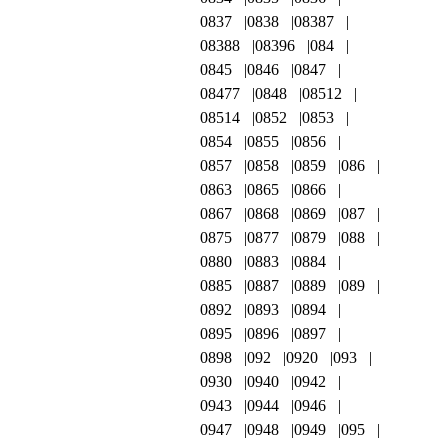
0837
0838
08387
08388
08396
084
0845
0846
0847
08477
0848
08512
08514
0852
0853
0854
0855
0856
0857
0858
0859
086
0863
0865
0866
0867
0868
0869
087
0875
0877
0879
088
0880
0883
0884
0885
0887
0889
089
0892
0893
0894
0895
0896
0897
0898
092
0920
093
0930
0940
0942
0943
0944
0946
0947
0948
0949
095