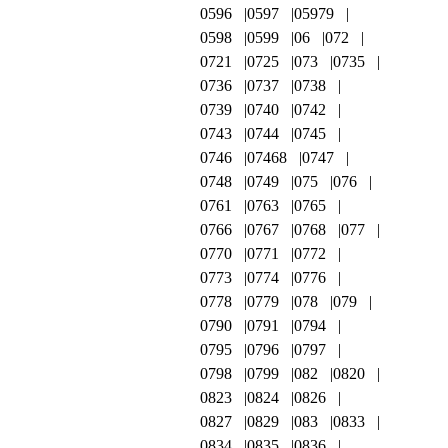
0596
0597
05979
0598
0599
06
072
0721
0725
073
0735
0736
0737
0738
0739
0740
0742
0743
0744
0745
0746
07468
0747
0748
0749
075
076
0761
0763
0765
0766
0767
0768
077
0770
0771
0772
0773
0774
0776
0778
0779
078
079
0790
0791
0794
0795
0796
0797
0798
0799
082
0820
0823
0824
0826
0827
0829
083
0833
0834
0835
0836