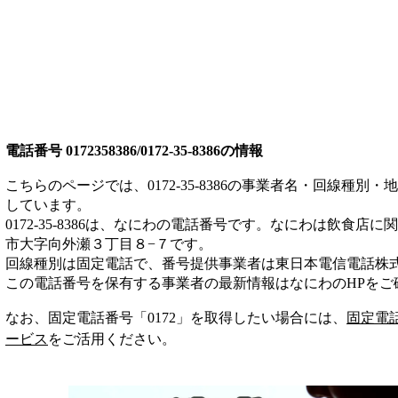
電話番号
0172358386/0172-35-8386
の情報
こちらのページでは、
0172-35-8386
の事業者名・回線種別・地
しています。
0172-35-8386
は、
なにわ
の電話番号です。
なにわは
飲食店
に関
市大字向外瀬３丁目８−７
です。
回線種別は
固定電話
で、番号提供事業者は
東日本電信電話株
この電話番号を保有する事業者の最新情報は
なにわ
のHP
をご
なお、固定電話番号「
0172
」を取得したい場合には、
固定電
ービス
をご活用ください。