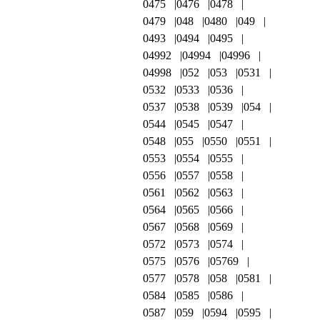
0475
0476
0478
0479
048
0480
049
0493
0494
0495
04992
04994
04996
04998
052
053
0531
0532
0533
0536
0537
0538
0539
054
0544
0545
0547
0548
055
0550
0551
0553
0554
0555
0556
0557
0558
0561
0562
0563
0564
0565
0566
0567
0568
0569
0572
0573
0574
0575
0576
05769
0577
0578
058
0581
0584
0585
0586
0587
059
0594
0595