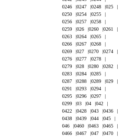
0246
0247
0248
025
0250
0254
0255
0256
0257
0258
0259
026
0260
0261
0263
0264
0265
0266
0267
0268
0269
027
0270
0274
0276
0277
0278
0279
028
0280
0282
0283
0284
0285
0287
0288
0289
029
0291
0293
0294
0295
0296
0297
0299
03
04
042
0422
0428
043
0436
0438
0439
044
045
046
0460
0463
0465
0466
0467
047
0470