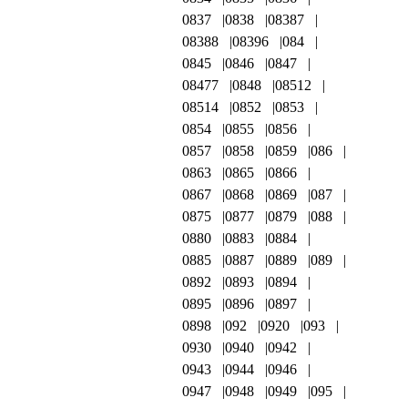
0837
0838
08387
08388
08396
084
0845
0846
0847
08477
0848
08512
08514
0852
0853
0854
0855
0856
0857
0858
0859
086
0863
0865
0866
0867
0868
0869
087
0875
0877
0879
088
0880
0883
0884
0885
0887
0889
089
0892
0893
0894
0895
0896
0897
0898
092
0920
093
0930
0940
0942
0943
0944
0946
0947
0948
0949
095