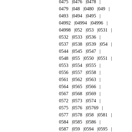
0475
0476
0478
0479
048
0480
049
0493
0494
0495
04992
04994
04996
04998
052
053
0531
0532
0533
0536
0537
0538
0539
054
0544
0545
0547
0548
055
0550
0551
0553
0554
0555
0556
0557
0558
0561
0562
0563
0564
0565
0566
0567
0568
0569
0572
0573
0574
0575
0576
05769
0577
0578
058
0581
0584
0585
0586
0587
059
0594
0595