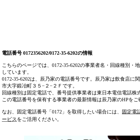
電話番号
0172356202/0172-35-6202
の情報
こちらのページでは、
0172-35-6202
の事業者名・回線種別・地
しています。
0172-35-6202
は、
辰乃家
の電話番号です。
辰乃家は
飲食店
に関
市大字鍛冶町３５−２−２Ｆ
です。
回線種別は
固定電話
で、番号提供事業者は
東日本電信電話株
この電話番号を保有する事業者の最新情報は
辰乃家
のHP
をご
なお、固定電話番号「
0172
」を取得したい場合には、
固定電
ービス
をご活用ください。