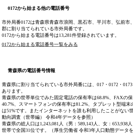
0172から始まる他の電話番号
市外局番
0172
は
青森県青森市浪岡、黒石市、平川市、弘前市
郡
に割り当てられている市外局番です。
0172から始まる電話番号は13,281件登録されています。
0172から始まる電話番号一覧をみる
青森県の電話番号情報
青森県に割り当てられている市外局番には、017・0172・0173・017
あります。
青森県の世帯単位でみた固定電話の保有率は68.8%、FAXの保
40.7%、スマートフォンの保有率は81.2%、タブレット型端末
は51%です。またインターネットを誰も利用したことがない世
動向調査（世帯編） 令和4年データを参照）
青森県の総人口は1,243,081人（男：589,143人、女：653,93
世帯で全国31位です。（厚生労働省 令和3年人口動態データ