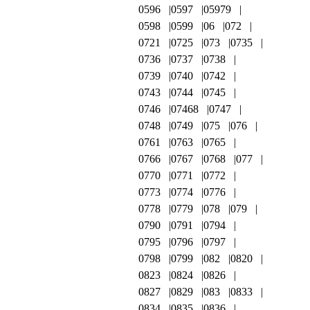
0596
0597
05979
0598
0599
06
072
0721
0725
073
0735
0736
0737
0738
0739
0740
0742
0743
0744
0745
0746
07468
0747
0748
0749
075
076
0761
0763
0765
0766
0767
0768
077
0770
0771
0772
0773
0774
0776
0778
0779
078
079
0790
0791
0794
0795
0796
0797
0798
0799
082
0820
0823
0824
0826
0827
0829
083
0833
0834
0835
0836