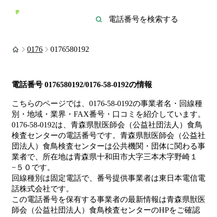
0176
0176580192
電話番号
0176580192/0176-58-0192
の情報
こちらのページでは、
0176-58-0192
の事業者名・回線種
別・地域・業界・FAX番号・口コミを紹介しています。
0176-58-0192
は、
青森県獣医師会（公益社団法人）食鳥
検査センター
の電話番号です。
青森県獣医師会（公益社
団法人）食鳥検査センターは
公共機関・団体
に関わる事
業者
で、所在地は青森県十和田市大字三本木字野崎１
−５０
です。
回線種別は
固定電話
で、番号提供事業者は
東日本電信電
話株式会社
です。
この電話番号を保有する事業者の最新情報は
青森県獣医
師会（公益社団法人）食鳥検査センター
のHP
をご確認