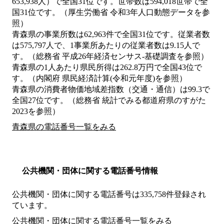
653,938人）で全国31位です。世帯数は594,018世帯で全
国31位です。（厚生労働省 令和3年人口動態データを参
照）
青森県の事業所数は62,963件で全国31位です。従業者数
は575,797人で、1事業所あたりの従業者数は9.15人で
す。（総務省 平成26年経済センサス‐基礎調査を参照）
青森県の1人あたり県民所得は262.8万円で全国43位で
す。（内閣府 県民経済計算(令和元年度)を参照）
青森県の消費者物価地域差指数（交通・通信）は99.3で
全国27位です。（総務省 統計でみる都道府県のすがた
2023を参照）
青森県の電話番号一覧をみる
公共機関・団体に関する電話番号情報
公共機関・団体に関する電話番号は335,758件登録され
ています。
公共機関・団体に関する電話番号一覧をみる