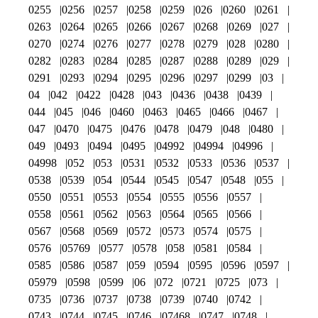
0255
0256
0257
0258
0259
026
0260
0261
0263
0264
0265
0266
0267
0268
0269
027
0270
0274
0276
0277
0278
0279
028
0280
0282
0283
0284
0285
0287
0288
0289
029
0291
0293
0294
0295
0296
0297
0299
03
04
042
0422
0428
043
0436
0438
0439
044
045
046
0460
0463
0465
0466
0467
047
0470
0475
0476
0478
0479
048
0480
049
0493
0494
0495
04992
04994
04996
04998
052
053
0531
0532
0533
0536
0537
0538
0539
054
0544
0545
0547
0548
055
0550
0551
0553
0554
0555
0556
0557
0558
0561
0562
0563
0564
0565
0566
0567
0568
0569
0572
0573
0574
0575
0576
05769
0577
0578
058
0581
0584
0585
0586
0587
059
0594
0595
0596
0597
05979
0598
0599
06
072
0721
0725
073
0735
0736
0737
0738
0739
0740
0742
0743
0744
0745
0746
07468
0747
0748