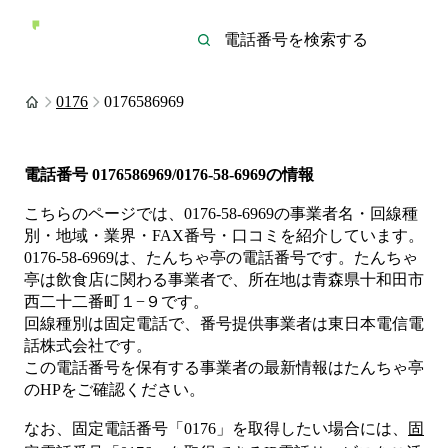
0176
0176586969
電話番号
0176586969/0176-58-6969
の情報
こちらのページでは、
0176-58-6969
の事業者名・回線種
別・地域・業界・FAX番号・口コミを紹介しています。
0176-58-6969
は、
たんちゃ亭
の電話番号です。
たんちゃ
亭は
飲食店
に関わる事業者
で、所在地は青森県十和田市
西二十二番町１−９
です。
回線種別は
固定電話
で、番号提供事業者は
東日本電信電
話株式会社
です。
この電話番号を保有する事業者の最新情報は
たんちゃ亭
のHP
をご確認ください。
なお、固定電話番号「
0176
」を取得したい場合には、
固