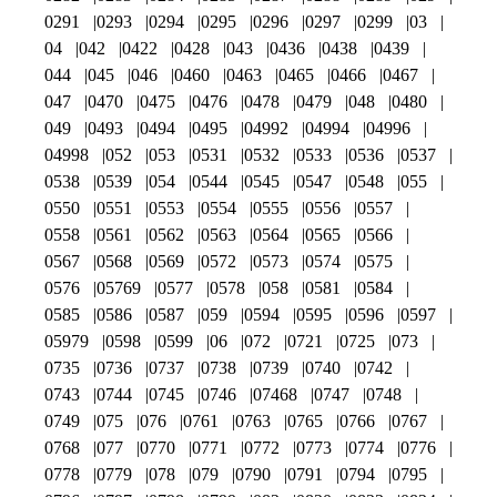
0291
0293
0294
0295
0296
0297
0299
03
04
042
0422
0428
043
0436
0438
0439
044
045
046
0460
0463
0465
0466
0467
047
0470
0475
0476
0478
0479
048
0480
049
0493
0494
0495
04992
04994
04996
04998
052
053
0531
0532
0533
0536
0537
0538
0539
054
0544
0545
0547
0548
055
0550
0551
0553
0554
0555
0556
0557
0558
0561
0562
0563
0564
0565
0566
0567
0568
0569
0572
0573
0574
0575
0576
05769
0577
0578
058
0581
0584
0585
0586
0587
059
0594
0595
0596
0597
05979
0598
0599
06
072
0721
0725
073
0735
0736
0737
0738
0739
0740
0742
0743
0744
0745
0746
07468
0747
0748
0749
075
076
0761
0763
0765
0766
0767
0768
077
0770
0771
0772
0773
0774
0776
0778
0779
078
079
0790
0791
0794
0795