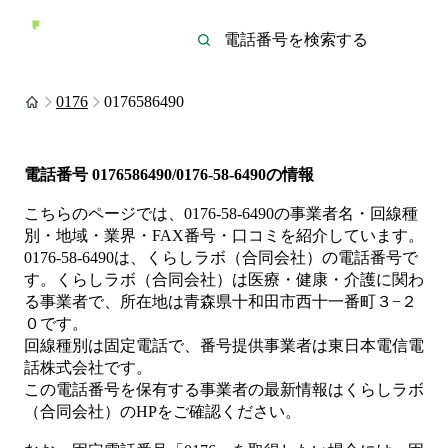
0176
0176586490
電話番号
0176586490/0176-58-6490
の情報
こちらのページでは、
0176-58-6490
の事業者名・回線種
別・地域・業界・FAX番号・口コミを紹介しています。
0176-58-6490
は、
くらしラボ（合同会社）
の電話番号で
す。
くらしラボ（合同会社）は
医療・健康・介護
に関わ
る事業者
で、所在地は青森県十和田市西十一番町３−２
０
です。
回線種別は
固定電話
で、番号提供事業者は
東日本電信電
話株式会社
です。
この電話番号を保有する事業者の最新情報は
くらしラボ
（合同会社）
のHP
をご確認ください。