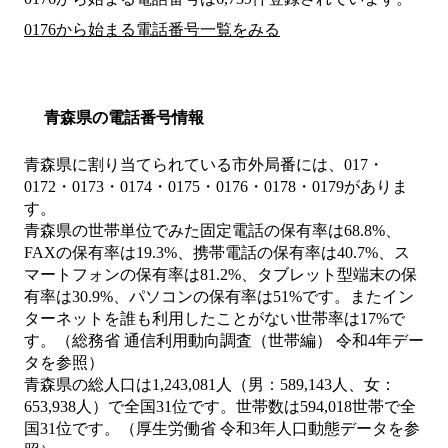
0176から始まる電話番号一覧をみる
青森県の電話番号情報
青森県に割り当てられている市外局番には、017・
0172・0173・0174・0175・0176・0178・0179がありま
す。
青森県の世帯単位でみた固定電話の保有率は68.8%、
FAXの保有率は19.3%、携帯電話の保有率は40.7%、ス
マートフォンの保有率は81.2%、タブレット型端末の保
有率は30.9%、パソコンの保有率は51%です。またイン
ターネットを誰も利用したことがない世帯率は17%で
す。（総務省 通信利用動向調査（世帯編） 令和4年デー
タを参照）
青森県の総人口は1,243,081人（男：589,143人、女：
653,938人）で全国31位です。世帯数は594,018世帯で全
国31位です。（厚生労働省 令和3年人口動態データを参