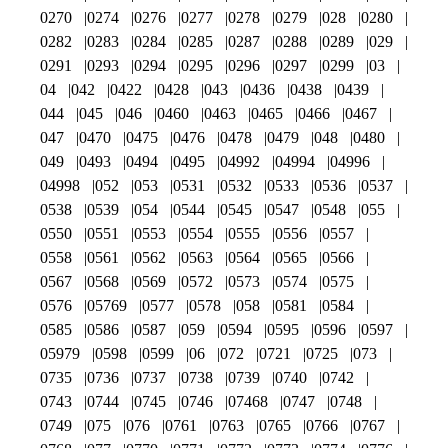
0270
0274
0276
0277
0278
0279
028
0280
0282
0283
0284
0285
0287
0288
0289
029
0291
0293
0294
0295
0296
0297
0299
03
04
042
0422
0428
043
0436
0438
0439
044
045
046
0460
0463
0465
0466
0467
047
0470
0475
0476
0478
0479
048
0480
049
0493
0494
0495
04992
04994
04996
04998
052
053
0531
0532
0533
0536
0537
0538
0539
054
0544
0545
0547
0548
055
0550
0551
0553
0554
0555
0556
0557
0558
0561
0562
0563
0564
0565
0566
0567
0568
0569
0572
0573
0574
0575
0576
05769
0577
0578
058
0581
0584
0585
0586
0587
059
0594
0595
0596
0597
05979
0598
0599
06
072
0721
0725
073
0735
0736
0737
0738
0739
0740
0742
0743
0744
0745
0746
07468
0747
0748
0749
075
076
0761
0763
0765
0766
0767