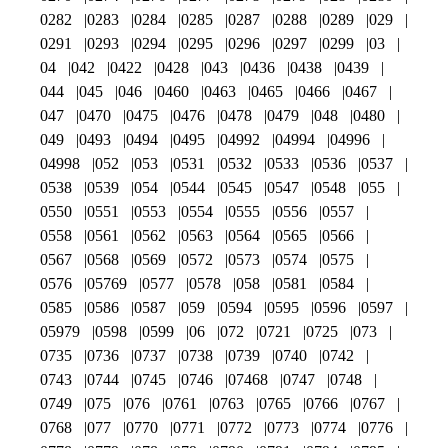
0282
0283
0284
0285
0287
0288
0289
029
0291
0293
0294
0295
0296
0297
0299
03
04
042
0422
0428
043
0436
0438
0439
044
045
046
0460
0463
0465
0466
0467
047
0470
0475
0476
0478
0479
048
0480
049
0493
0494
0495
04992
04994
04996
04998
052
053
0531
0532
0533
0536
0537
0538
0539
054
0544
0545
0547
0548
055
0550
0551
0553
0554
0555
0556
0557
0558
0561
0562
0563
0564
0565
0566
0567
0568
0569
0572
0573
0574
0575
0576
05769
0577
0578
058
0581
0584
0585
0586
0587
059
0594
0595
0596
0597
05979
0598
0599
06
072
0721
0725
073
0735
0736
0737
0738
0739
0740
0742
0743
0744
0745
0746
07468
0747
0748
0749
075
076
0761
0763
0765
0766
0767
0768
077
0770
0771
0772
0773
0774
0776