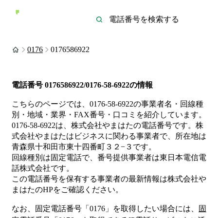
0176
0176586922
電話番号
0176586922/0176-58-6922
の情報
こちらのページでは、
0176-58-6922
の事業者名・回線種
別・地域・業界・FAX番号・口コミを紹介しています。
0176-58-6922
は、
株式会社やまはた
の電話番号です。
株
式会社やまはたは
ビジネス
に関わる事業者
で、所在地は
青森県十和田市東十四番町３２−３
です。
回線種別は
固定電話
で、番号提供事業者は
東日本電信電
話株式会社
です。
この電話番号を保有する事業者の最新情報は
株式会社や
まはた
のHP
をご確認ください。
なお、固定電話番号「
0176
」を取得したい場合には、
固