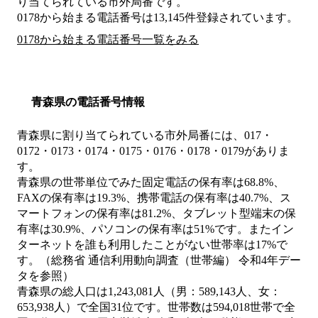
り当てられている市外局番です。
0178から始まる電話番号は13,145件登録されています。
0178から始まる電話番号一覧をみる
青森県の電話番号情報
青森県に割り当てられている市外局番には、017・
0172・0173・0174・0175・0176・0178・0179がありま
す。
青森県の世帯単位でみた固定電話の保有率は68.8%、
FAXの保有率は19.3%、携帯電話の保有率は40.7%、ス
マートフォンの保有率は81.2%、タブレット型端末の保
有率は30.9%、パソコンの保有率は51%です。またイン
ターネットを誰も利用したことがない世帯率は17%で
す。（総務省 通信利用動向調査（世帯編） 令和4年デー
タを参照）
青森県の総人口は1,243,081人（男：589,143人、女：
653,938人）で全国31位です。世帯数は594,018世帯で全