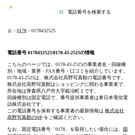
0178
0178432525
電話番号
0178432525/0178-43-2525
の情報
こちらのページでは、
0178-43-2525
の事業者名・回線種
別・地域・業界・FAX番号・口コミを紹介しています。
0178-43-2525
は、
株式会社高野写真館
の電話番号です。
株式会社高野写真館は
ショッピング
に関わる事業者
で、
所在地は青森県八戸市大字鍛冶町１
です。
回線種別は
固定電話
で、番号提供事業者は
東日本電信電
話株式会社
です。
この電話番号を保有する事業者の最新情報は
株式会社
高野写真館
のHP
をご確認ください。
なお、固定電話番号「
0178
」を取得したい場合には、
固