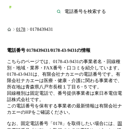
0178
0178439431
電話番号
0178439431/0178-43-9431
の情報
こちらのページでは、
0178-43-9431
の事業者名・回線種
別・地域・業界・FAX番号・口コミを紹介しています。
0178-43-9431
は、
有限会社ナカエー
の電話番号です。
有
限会社ナカエーは
医療・健康・介護
に関わる事業者
で、
所在地は青森県八戸市長根１丁目６−５
です。
回線種別は
固定電話
で、番号提供事業者は
東日本電信電
話株式会社
です。
この電話番号を保有する事業者の最新情報は
有限会社ナ
カエー
のHP
をご確認ください。
なお、固定電話番号「
0178
」を取得したい場合には、
固