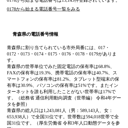
0178から始まる電話番号は13,145件登録されています。
0178から始まる電話番号一覧をみる
青森県の電話番号情報
青森県に割り当てられている市外局番には、017・
0172・0173・0174・0175・0176・0178・0179がありま
す。
青森県の世帯単位でみた固定電話の保有率は68.8%、
FAXの保有率は19.3%、携帯電話の保有率は40.7%、ス
マートフォンの保有率は81.2%、タブレット型端末の保
有率は30.9%、パソコンの保有率は51%です。またイン
ターネットを誰も利用したことがない世帯率は17%で
す。（総務省 通信利用動向調査（世帯編） 令和4年デー
タを参照）
青森県の総人口は1,243,081人（男：589,143人、女：
653,938人）で全国31位です。世帯数は594,018世帯で全
国31位です。（厚生労働省 令和3年人口動態データを参