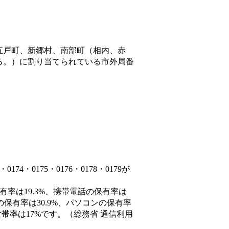
五戸町、新郷村、南部町（相内、赤
る。）
に割り当てられている市外局番
4・0175・0176・0178・0179が
有率は19.3%、携帯電話の保有率は
の保有率は30.9%、パソコンの保有率
帯率は17%です。（総務省 通信利用