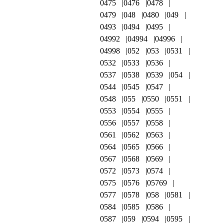
0475
0476
0478
0479
048
0480
049
0493
0494
0495
04992
04994
04996
04998
052
053
0531
0532
0533
0536
0537
0538
0539
054
0544
0545
0547
0548
055
0550
0551
0553
0554
0555
0556
0557
0558
0561
0562
0563
0564
0565
0566
0567
0568
0569
0572
0573
0574
0575
0576
05769
0577
0578
058
0581
0584
0585
0586
0587
059
0594
0595