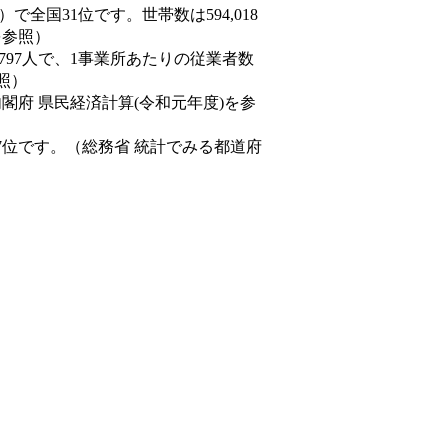
8人）で全国31位です。世帯数は594,018
を参照）
,797人で、1事業所あたりの従業者数
照）
内閣府 県民経済計算(令和元年度)を参
7位です。（総務省 統計でみる都道府