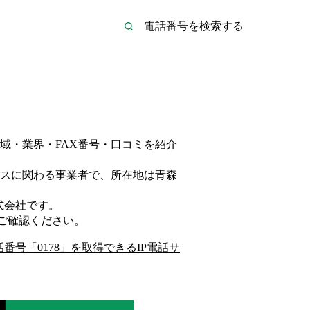
域・業界・FAX番号・口コミを紹介
ス
に関わる事業者
で、所在地は青森
式会社
です。
ご確認ください。
話番号「
0178
」を取得できるIP電話サ