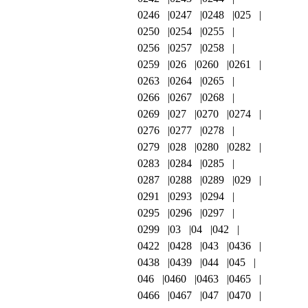
0246
0247
0248
025
0250
0254
0255
0256
0257
0258
0259
026
0260
0261
0263
0264
0265
0266
0267
0268
0269
027
0270
0274
0276
0277
0278
0279
028
0280
0282
0283
0284
0285
0287
0288
0289
029
0291
0293
0294
0295
0296
0297
0299
03
04
042
0422
0428
043
0436
0438
0439
044
045
046
0460
0463
0465
0466
0467
047
0470