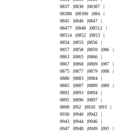
0837
0838
08387
08388
08396
084
0845
0846
0847
08477
0848
08512
08514
0852
0853
0854
0855
0856
0857
0858
0859
086
0863
0865
0866
0867
0868
0869
087
0875
0877
0879
088
0880
0883
0884
0885
0887
0889
089
0892
0893
0894
0895
0896
0897
0898
092
0920
093
0930
0940
0942
0943
0944
0946
0947
0948
0949
095