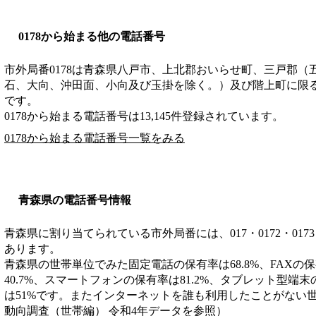
0178から始まる他の電話番号
市外局番
0178
は
青森県八戸市、上北郡おいらせ町、三戸郡（
石、大向、沖田面、小向及び玉掛を除く。）及び階上町に限
です。
0178から始まる電話番号は13,145件登録されています。
0178から始まる電話番号一覧をみる
青森県の電話番号情報
青森県に割り当てられている市外局番には、017・0172・0173・017
あります。
青森県の世帯単位でみた固定電話の保有率は68.8%、FAXの保
40.7%、スマートフォンの保有率は81.2%、タブレット型端末
は51%です。またインターネットを誰も利用したことがない世
動向調査（世帯編） 令和4年データを参照）