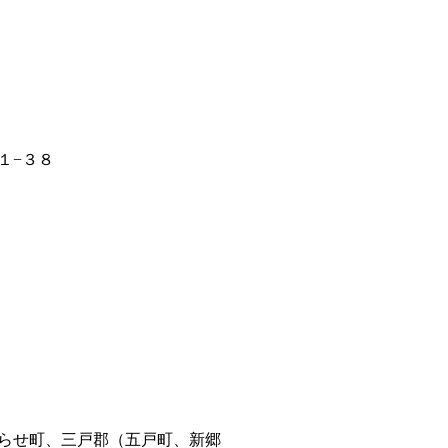
１−３８
らせ町、三戸郡（五戸町、新郷