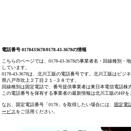
電話番号
0178433678/0178-43-3678
の情報
こちらのページでは、
0178-43-3678
の事業者名・回線種別・地
しています。
0178-43-3678
は、
北川工販
の電話番号です。
北川工販は
ビジネ
県八戸市吹上２丁目２１−３８
です。
回線種別は
固定電話
で、番号提供事業者は
東日本電信電話株
この電話番号を保有する事業者の最新情報は
北川工販
のHP
を
なお、固定電話番号「
0178
」を取得したい場合には、
固定電
ービス
をご活用ください。