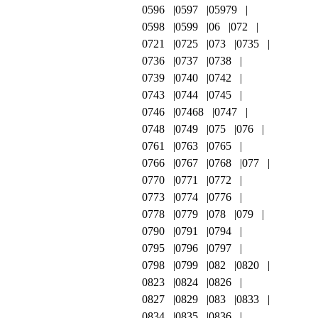
0596
0597
05979
0598
0599
06
072
0721
0725
073
0735
0736
0737
0738
0739
0740
0742
0743
0744
0745
0746
07468
0747
0748
0749
075
076
0761
0763
0765
0766
0767
0768
077
0770
0771
0772
0773
0774
0776
0778
0779
078
079
0790
0791
0794
0795
0796
0797
0798
0799
082
0820
0823
0824
0826
0827
0829
083
0833
0834
0835
0836