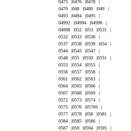
0475
0476
0478
0479
048
0480
049
0493
0494
0495
04992
04994
04996
04998
052
053
0531
0532
0533
0536
0537
0538
0539
054
0544
0545
0547
0548
055
0550
0551
0553
0554
0555
0556
0557
0558
0561
0562
0563
0564
0565
0566
0567
0568
0569
0572
0573
0574
0575
0576
05769
0577
0578
058
0581
0584
0585
0586
0587
059
0594
0595