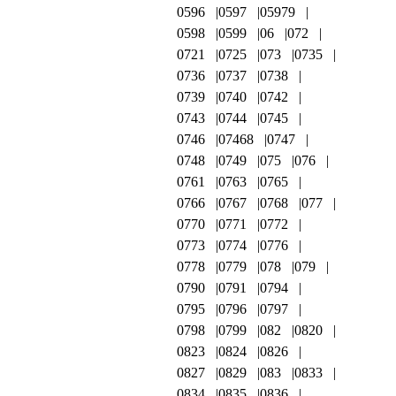
0596
0597
05979
0598
0599
06
072
0721
0725
073
0735
0736
0737
0738
0739
0740
0742
0743
0744
0745
0746
07468
0747
0748
0749
075
076
0761
0763
0765
0766
0767
0768
077
0770
0771
0772
0773
0774
0776
0778
0779
078
079
0790
0791
0794
0795
0796
0797
0798
0799
082
0820
0823
0824
0826
0827
0829
083
0833
0834
0835
0836