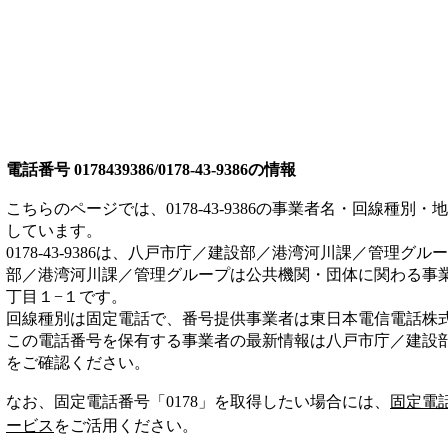
電話番号
0178439386/0178-43-9386
の情報
こちらのページでは、
0178-43-9386
の事業者名・回線種別・地
しています。
0178-43-9386
は、
八戸市庁／建設部／港湾河川課／管理グルー
部／港湾河川課／管理グループは
公共機関・団体
に関わる事
丁目１−１
です。
回線種別は
固定電話
で、番号提供事業者は
東日本電信電話株
この電話番号を保有する事業者の最新情報は
八戸市庁／建設
をご確認ください。
なお、固定電話番号「
0178
」を取得したい場合には、
固定電
ービス
をご活用ください。