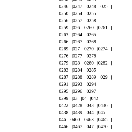
0246
0247
0248
025
0250
0254
0255
0256
0257
0258
0259
026
0260
0261
0263
0264
0265
0266
0267
0268
0269
027
0270
0274
0276
0277
0278
0279
028
0280
0282
0283
0284
0285
0287
0288
0289
029
0291
0293
0294
0295
0296
0297
0299
03
04
042
0422
0428
043
0436
0438
0439
044
045
046
0460
0463
0465
0466
0467
047
0470