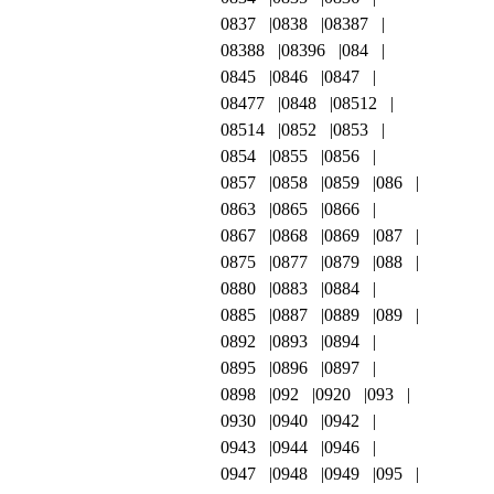
0837
0838
08387
08388
08396
084
0845
0846
0847
08477
0848
08512
08514
0852
0853
0854
0855
0856
0857
0858
0859
086
0863
0865
0866
0867
0868
0869
087
0875
0877
0879
088
0880
0883
0884
0885
0887
0889
089
0892
0893
0894
0895
0896
0897
0898
092
0920
093
0930
0940
0942
0943
0944
0946
0947
0948
0949
095