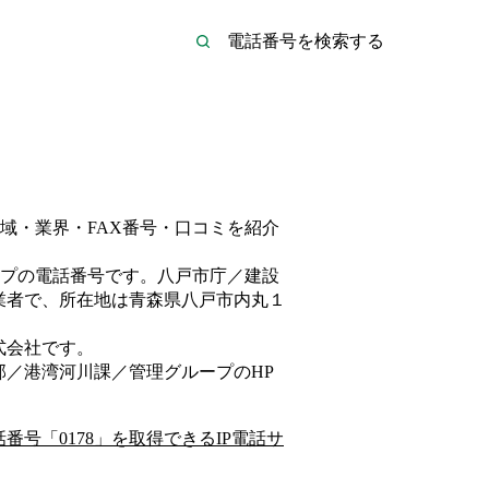
域・業界・FAX番号・口コミを紹介
プ
の電話番号です。
八戸市庁／建設
業者
で、所在地は青森県八戸市内丸１
式会社
です。
部／港湾河川課／管理グループ
のHP
話番号「
0178
」を取得できるIP電話サ