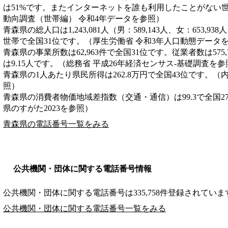
は51%です。またインターネットを誰も利用したことがない世
動向調査（世帯編） 令和4年データを参照）
青森県の総人口は1,243,081人（男：589,143人、女：653,93
世帯で全国31位です。（厚生労働省 令和3年人口動態データ
青森県の事業所数は62,963件で全国31位です。従業者数は575
は9.15人です。（総務省 平成26年経済センサス‐基礎調査を参
青森県の1人あたり県民所得は262.8万円で全国43位です。（
照）
青森県の消費者物価地域差指数（交通・通信）は99.3で全国2
県のすがた2023を参照）
青森県の電話番号一覧をみる
公共機関・団体に関する電話番号情報
公共機関・団体に関する電話番号は335,758件登録されていま
公共機関・団体に関する電話番号一覧をみる