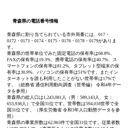
青森県の電話番号情報
青森県に割り当てられている市外局番には、017・
0172・0173・0174・0175・0176・0178・0179がありま
す。
青森県の世帯単位でみた固定電話の保有率は68.8%、
FAXの保有率は19.3%、携帯電話の保有率は40.7%、ス
マートフォンの保有率は81.2%、タブレット型端末の保
有率は30.9%、パソコンの保有率は51%です。またイン
ターネットを誰も利用したことがない世帯率は17%で
す。（総務省 通信利用動向調査（世帯編） 令和4年デー
タを参照）
青森県の総人口は1,243,081人（男：589,143人、女：
653,938人）で全国31位です。世帯数は594,018世帯で全
国31位です。（厚生労働省 令和3年人口動態データを参
照）
青森県の事業所数は62,963件で全国31位です。従業者数