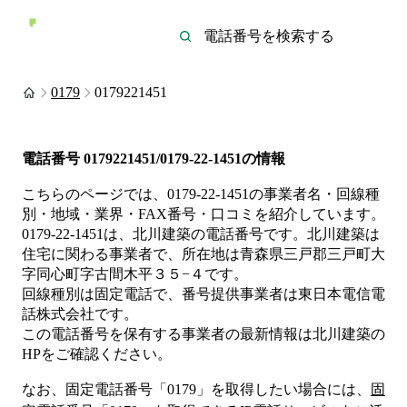
0179
0179221451
電話番号
0179221451/0179-22-1451
の情報
こちらのページでは、
0179-22-1451
の事業者名・回線種
別・地域・業界・FAX番号・口コミを紹介しています。
0179-22-1451
は、
北川建築
の電話番号です。
北川建築は
住宅
に関わる事業者
で、所在地は青森県三戸郡三戸町大
字同心町字古間木平３５−４
です。
回線種別は
固定電話
で、番号提供事業者は
東日本電信電
話株式会社
です。
この電話番号を保有する事業者の最新情報は
北川建築
の
HP
をご確認ください。
なお、固定電話番号「
0179
」を取得したい場合には、
固