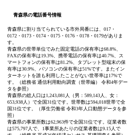
青森県の電話番号情報
青森県に割り当てられている市外局番には、017・
0172・0173・0174・0175・0176・0178・0179がありま
す。
青森県の世帯単位でみた固定電話の保有率は68.8%、
FAXの保有率は19.3%、携帯電話の保有率は40.7%、ス
マートフォンの保有率は81.2%、タブレット型端末の保
有率は30.9%、パソコンの保有率は51%です。またイン
ターネットを誰も利用したことがない世帯率は17%で
す。（総務省 通信利用動向調査（世帯編） 令和4年デー
タを参照）
青森県の総人口は1,243,081人（男：589,143人、女：
653,938人）で全国31位です。世帯数は594,018世帯で全
国31位です。（厚生労働省 令和3年人口動態データを参
照）
青森県の事業所数は62,963件で全国31位です。従業者数
は575,797人で、1事業所あたりの従業者数は9.15人で