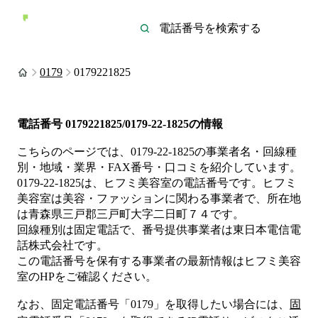
0179
0179221825
電話番号
0179221825/0179-22-1825
の情報
こちらのページでは、
0179-22-1825
の事業者名・回線種
別・地域・業界・FAX番号・口コミを紹介しています。
0179-22-1825
は、
ヒフミ美容室
の電話番号です。
ヒフミ
美容室は
美容・ファッション
に関わる事業者
で、所在地
は青森県三戸郡三戸町大字二日町７４
です。
回線種別は
固定電話
で、番号提供事業者は
東日本電信電
話株式会社
です。
この電話番号を保有する事業者の最新情報は
ヒフミ美容
室
のHP
をご確認ください。
なお、固定電話番号「
0179
」を取得したい場合には、
固