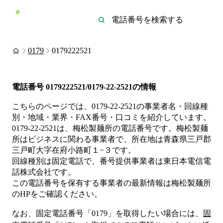
0179
0179222521
電話番号
0179222521/0179-22-2521
の情報
こちらのページでは、
0179-22-2521
の事業者名・回線種
別・地域・業界・FAX番号・口コミを紹介しています。
0179-22-2521
は、
梅松製麺所
の電話番号です。
梅松製麺
所は
ビジネス
に関わる事業者
で、所在地は青森県三戸郡
三戸町大字在府小路町１−３
です。
回線種別は
固定電話
で、番号提供事業者は
東日本電信電
話株式会社
です。
この電話番号を保有する事業者の最新情報は
梅松製麺所
のHP
をご確認ください。
なお、固定電話番号「
0179
」を取得したい場合には、
固