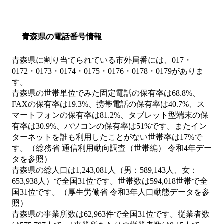
青森県の電話番号情報
青森県に割り当てられている市外局番には、017・
0172・0173・0174・0175・0176・0178・0179がありま
す。
青森県の世帯単位でみた固定電話の保有率は68.8%、
FAXの保有率は19.3%、携帯電話の保有率は40.7%、ス
マートフォンの保有率は81.2%、タブレット型端末の保
有率は30.9%、パソコンの保有率は51%です。またイン
ターネットを誰も利用したことがない世帯率は17%で
す。（総務省 通信利用動向調査（世帯編） 令和4年デー
タを参照）
青森県の総人口は1,243,081人（男：589,143人、女：
653,938人）で全国31位です。世帯数は594,018世帯で全
国31位です。（厚生労働省 令和3年人口動態データを参
照）
青森県の事業所数は62,963件で全国31位です。従業者数